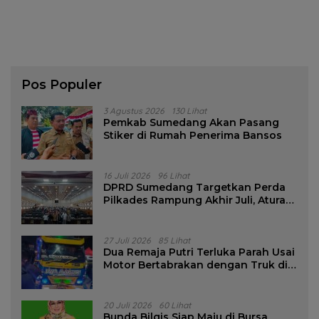
Mengatasi Covid-19 Dan Memulihkan
Ekonomi Bangsa
Pos Populer
3 Agustus 2026
130 Lihat
Pemkab Sumedang Akan Pasang
Stiker di Rumah Penerima Bansos
16 Juli 2026
96 Lihat
DPRD Sumedang Targetkan Perda
Pilkades Rampung Akhir Juli, Aturan
Pencalonan Diperjelas
27 Juli 2026
85 Lihat
Dua Remaja Putri Terluka Parah Usai
Motor Bertabrakan dengan Truk di
Tanjungsari Sumedang
20 Juli 2026
60 Lihat
Bunda Bilqis Siap Maju di Bursa