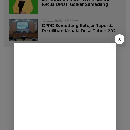
Ketua DPD II Golkar Sumedang
28 Juli 2026
57 Lihat
DPRD Sumedang Setujui Raperda
Pemilihan Kepala Desa Tahun 2026
Menjadi Peraturan Daerah
X