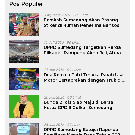
Pos Populer
3 Agustus 2026
125 Lihat
Pemkab Sumedang Akan Pasang
Stiker di Rumah Penerima Bansos
16 Juli 2026
96 Lihat
DPRD Sumedang Targetkan Perda
Pilkades Rampung Akhir Juli, Aturan
Pencalonan Diperjelas
27 Juli 2026
82 Lihat
Dua Remaja Putri Terluka Parah Usai
Motor Bertabrakan dengan Truk di
Tanjungsari Sumedang
20 Juli 2026
60 Lihat
Bunda Bilqis Siap Maju di Bursa
Ketua DPD II Golkar Sumedang
28 Juli 2026
57 Lihat
DPRD Sumedang Setujui Raperda