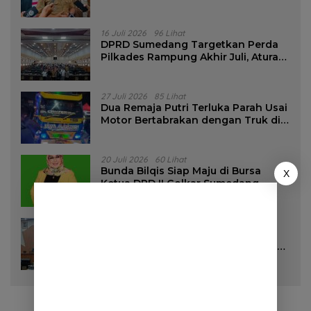
16 Juli 2026
96 Lihat
DPRD Sumedang Targetkan Perda
Pilkades Rampung Akhir Juli, Aturan
Pencalonan Diperjelas
27 Juli 2026
85 Lihat
Dua Remaja Putri Terluka Parah Usai
Motor Bertabrakan dengan Truk di
Tanjungsari Sumedang
20 Juli 2026
60 Lihat
Bunda Bilqis Siap Maju di Bursa
X
Ketua DPD II Golkar Sumedang
28 Juli 2026
57 Lihat
DPRD Sumedang Setujui Raperda
Pemilihan Kepala Desa Tahun 2026
Menjadi Peraturan Daerah