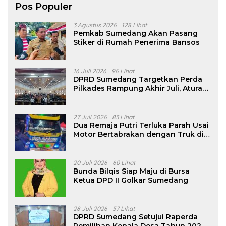
Pos Populer
3 Agustus 2026
128 Lihat
Pemkab Sumedang Akan Pasang
Stiker di Rumah Penerima Bansos
16 Juli 2026
96 Lihat
DPRD Sumedang Targetkan Perda
Pilkades Rampung Akhir Juli, Aturan
Pencalonan Diperjelas
27 Juli 2026
83 Lihat
Dua Remaja Putri Terluka Parah Usai
Motor Bertabrakan dengan Truk di
Tanjungsari Sumedang
20 Juli 2026
60 Lihat
Bunda Bilqis Siap Maju di Bursa
Ketua DPD II Golkar Sumedang
28 Juli 2026
57 Lihat
DPRD Sumedang Setujui Raperda