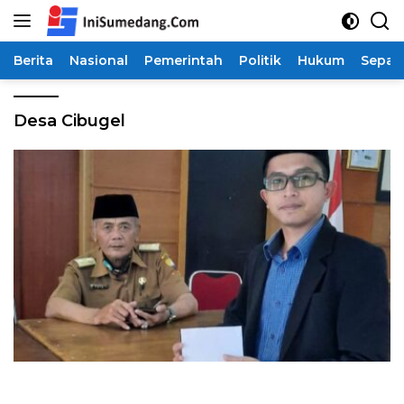
Langsung
ke
konten
Berita
Nasional
Pemerintah
Politik
Hukum
Sepak
Desa Cibugel