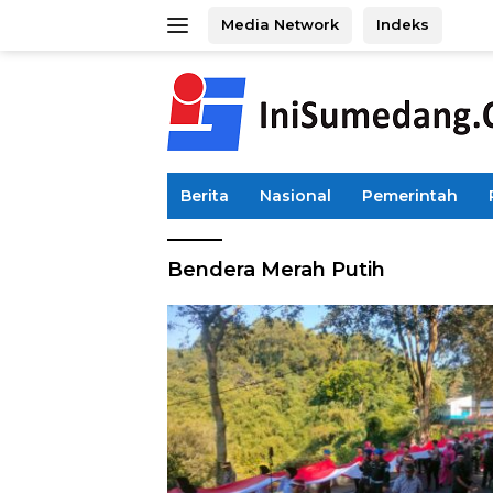
Langsung
Media Network
Indeks
ke
konten
Berita
Nasional
Pemerintah
Bendera Merah Putih