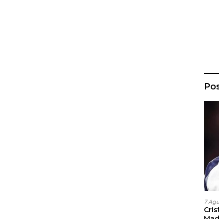
Po
7 Ag
Cri
Madr