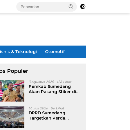
isnis & Teknologi
Otomotif
os Populer
3 Agustus 2026
128 Lihat
Pemkab Sumedang
Akan Pasang Stiker di
Rumah Penerima
Bansos
16 Juli 2026
96 Lihat
DPRD Sumedang
Targetkan Perda
Pilkades Rampung
Akhir Juli, Aturan