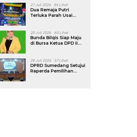
Pencalonan Diperjelas
27 Juli 2026
84 Lihat
Dua Remaja Putri
Terluka Parah Usai
Motor Bertabrakan
dengan Truk di
Tanjungsari Sumedang
20 Juli 2026
60 Lihat
Bunda Bilqis Siap Maju
di Bursa Ketua DPD II
Golkar Sumedang
28 Juli 2026
57 Lihat
DPRD Sumedang Setujui
Raperda Pemilihan
Kepala Desa Tahun
2026 Menjadi Peraturan
Daerah