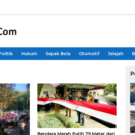
Politik
Hukum
Sepak Bola
Otomotif
Jelajah
B
P
Bendera Merah Putih 79 Meter dari