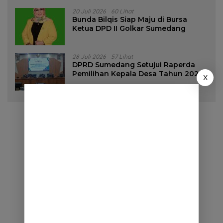
20 Juli 2026
60 Lihat
Bunda Bilqis Siap Maju di Bursa
Ketua DPD II Golkar Sumedang
28 Juli 2026
57 Lihat
DPRD Sumedang Setujui Raperda
Pemilihan Kepala Desa Tahun 2026
X
Menjadi Peraturan Daerah