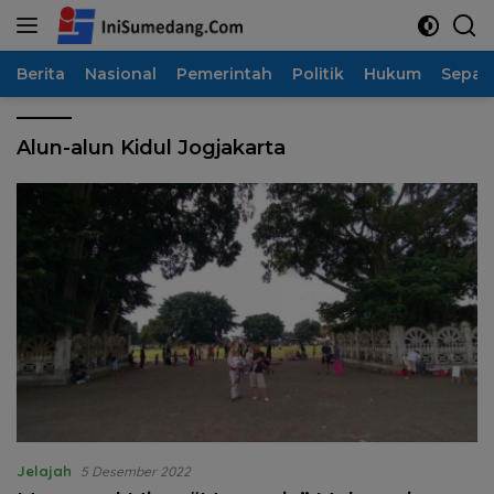
Langsung
ke
konten
Berita
Nasional
Pemerintah
Politik
Hukum
Sepak
Alun-alun Kidul Jogjakarta
Jelajah
5 Desember 2022