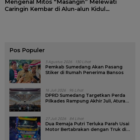
Mengenal Mitos “Masangin” Melewati
Caringin Kembar di Alun-alun Kidul
Jogjakarta
Pos Populer
3 Agustus 2026
130 Lihat
Pemkab Sumedang Akan Pasang
Stiker di Rumah Penerima Bansos
16 Juli 2026
96 Lihat
DPRD Sumedang Targetkan Perda
Pilkades Rampung Akhir Juli, Aturan
Pencalonan Diperjelas
27 Juli 2026
84 Lihat
Dua Remaja Putri Terluka Parah Usai
Motor Bertabrakan dengan Truk di
Tanjungsari Sumedang