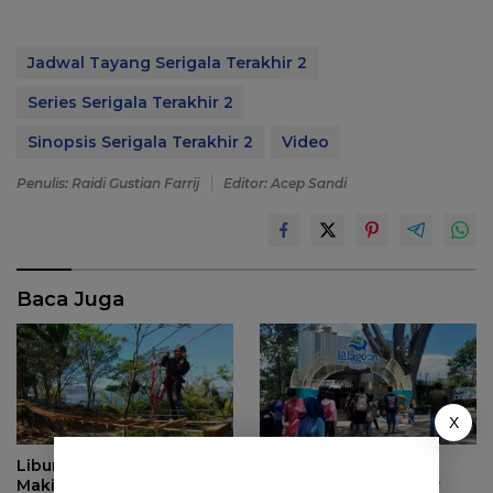
Jadwal Tayang Serigala Terakhir 2
Series Serigala Terakhir 2
Sinopsis Serigala Terakhir 2
Video
Penulis: Raidi Gustian Farrij
Editor: Acep Sandi
Baca Juga
X
Liburan di Sumedang
Kehadiran Lalagoon
Makin Seru! Tanjung
Waterpark Jatinangor