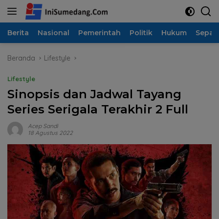
Langsung
ke
konten
Berita
Nasional
Pemerintah
Politik
Hukum
Sepak
Beranda
Lifestyle
Lifestyle
Sinopsis dan Jadwal Tayang
Series Serigala Terakhir 2 Full
Acep Sandi
18 Agustus 2022