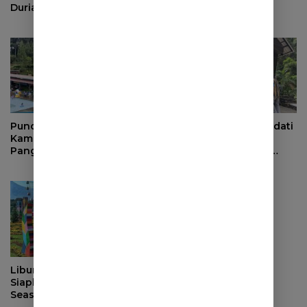
Duriat Hadirkan Wahana
Dinilai Belum
Outbound Baru dengan
Dipersiapkan Matang
Panorama Sunrise
Jatigede
Puncak Libur Lebaran,
Ribuan Wisatawan Padati
Kampung Wisata
Objek Wisata di
Pangjugjugan Diserbu
Sumedang saat Libur
3.000 Pengunjung per
Lebaran
Hari
Libur Lebaran, Janspark
Siapkan Event High
Season “Lebaran Happy
Liburan Ready”