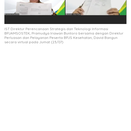
IST Direktur Perencanaan Strategis dan Teknologi Informasi
BPJAMSOSTEK, Pramudya Iriawan Buntoro bersama dengan Direktur
Perluasan dan Pelayanan Peserta BPJS Kesehatan, David Bangun
secara virtual pada Jumat (23/07)