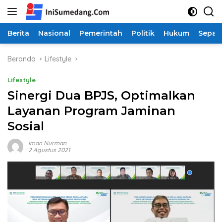
Langsung
ke
konten
Berita
Nasional
Pemerintah
Politik
Hukum
Sepak
Beranda
Lifestyle
Lifestyle
Sinergi Dua BPJS, Optimalkan
Layanan Program Jaminan
Sosial
Iman Nurman
2 Agustus 2021