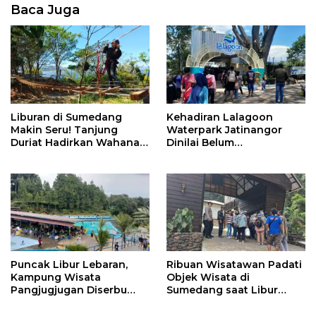
Baca Juga
Liburan di Sumedang
Kehadiran Lalagoon
Makin Seru! Tanjung
Waterpark Jatinangor
Duriat Hadirkan Wahana
Dinilai Belum
Outbound Baru dengan
Dipersiapkan Matang
Panorama Sunrise
Jatigede
Puncak Libur Lebaran,
Ribuan Wisatawan Padati
Kampung Wisata
Objek Wisata di
Pangjugjugan Diserbu
Sumedang saat Libur
3.000 Pengunjung per
Lebaran
Hari