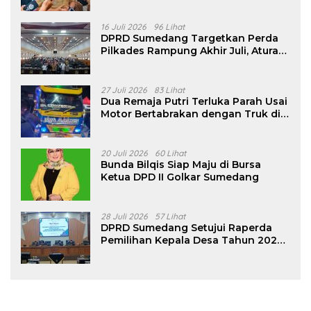
16 Juli 2026
96 Lihat
DPRD Sumedang Targetkan Perda
Pilkades Rampung Akhir Juli, Aturan
Pencalonan Diperjelas
27 Juli 2026
83 Lihat
Dua Remaja Putri Terluka Parah Usai
Motor Bertabrakan dengan Truk di
Tanjungsari Sumedang
20 Juli 2026
60 Lihat
Bunda Bilqis Siap Maju di Bursa
Ketua DPD II Golkar Sumedang
28 Juli 2026
57 Lihat
DPRD Sumedang Setujui Raperda
Pemilihan Kepala Desa Tahun 2026
Menjadi Peraturan Daerah