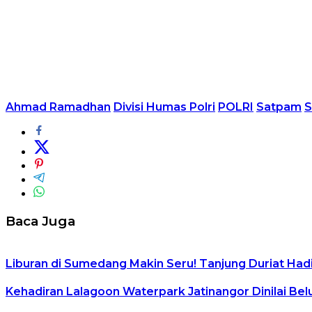
Ahmad Ramadhan
Divisi Humas Polri
POLRI
Satpam
S
Baca Juga
Liburan di Sumedang Makin Seru! Tanjung Duriat H
Kehadiran Lalagoon Waterpark Jatinangor Dinilai Be