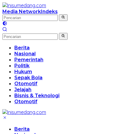
Langsung
ke
Media Network
Indeks
konten
Berita
Nasional
Pemerintah
Politik
Hukum
Sepak Bola
Otomotif
Jelajah
Bisnis & Teknologi
Otomotif
Berita