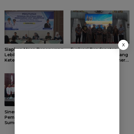
Kementerian Kehutanan
Serahkan Manfaat kepada
Ahli Waris di Sumedang
X
Siapkan Masa Depan yang
Evaluasi Pendapatan
Lebih Baik, BPJS
Daerah, Bupati Sumedang
Ketenagakerjaan Tutup
Minta OPD Perkuat Sinergi
Program Persiapan Kerja
dan Digitalisasi Pajak
di BLK Sumedang
Sinergi dengan
Pemerintah Desa, DPRD
Sumedang Fokus Awasi
Program Strategis
Nasional