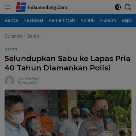
Langsung
ke
konten
Berita
Nasional
Pemerintah
Politik
Hukum
Sepak
Beranda
Berita
Berita
Selundupkan Sabu ke Lapas Pria
40 Tahun Diamankan Polisi
Dila Nashear
10 Mei 2022