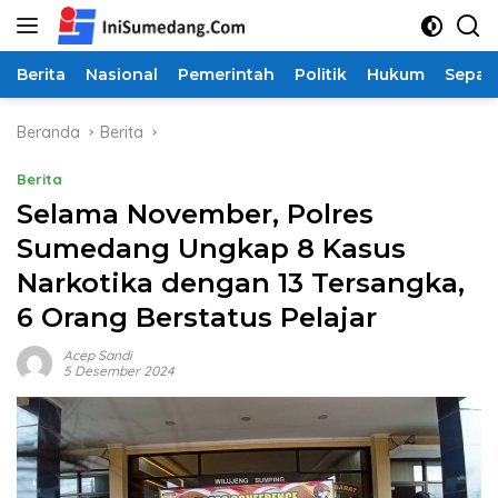
Langsung
ke
konten
Berita
Nasional
Pemerintah
Politik
Hukum
Sepak
Beranda
Berita
Berita
Selama November, Polres
Sumedang Ungkap 8 Kasus
Narkotika dengan 13 Tersangka,
6 Orang Berstatus Pelajar
Acep Sandi
5 Desember 2024