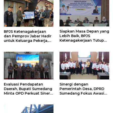
Siapkan Masa Depan yang
BPJS Ketenagakerjaan
Lebih Baik, BPJS
dan Pemprov Jabar Hadir
Ketenagakerjaan Tutup
untuk Keluarga Pekerja,
Program Persiapan Kerja
Serahkan Manfaat kepada
di BLK Sumedang
Ahli Waris di Sumedang
Evaluasi Pendapatan
Sinergi dengan
Daerah, Bupati Sumedang
Pemerintah Desa, DPRD
Minta OPD Perkuat Sinergi
Sumedang Fokus Awasi
dan Digitalisasi Pajak
Program Strategis
Nasional