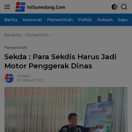
Langsung
ke
konten
Berita
Nasional
Pemerintah
Politik
Hukum
Sepak
Beranda
Pemerintah
Pemerintah
Sekda : Para Sekdis Harus Jadi
Motor Penggerak Dinas
Redaksi
18 Februari 2021