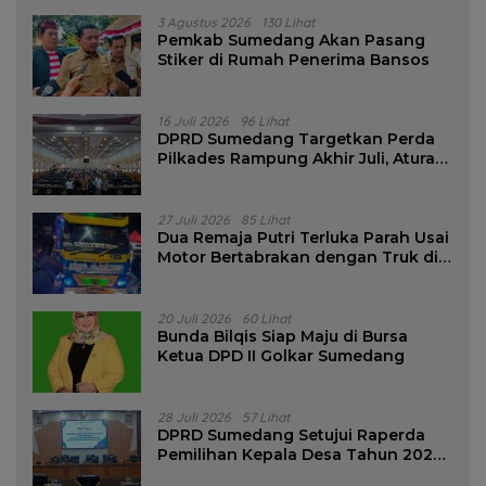
3 Agustus 2026
130 Lihat
Pemkab Sumedang Akan Pasang
Stiker di Rumah Penerima Bansos
16 Juli 2026
96 Lihat
DPRD Sumedang Targetkan Perda
Pilkades Rampung Akhir Juli, Aturan
Pencalonan Diperjelas
27 Juli 2026
85 Lihat
Dua Remaja Putri Terluka Parah Usai
Motor Bertabrakan dengan Truk di
Tanjungsari Sumedang
20 Juli 2026
60 Lihat
Bunda Bilqis Siap Maju di Bursa
Ketua DPD II Golkar Sumedang
28 Juli 2026
57 Lihat
DPRD Sumedang Setujui Raperda
Pemilihan Kepala Desa Tahun 2026
Menjadi Peraturan Daerah