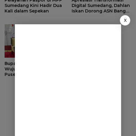
Sumedang Kini Hadir Dua
Digital Sumedang, Dahlan
Kali dalam Sepekan
Iskan Dorong ASN Bangun
Birokrasi Cepat dan
X
Transparan
Bupati Berkomitmen
Wujudkan Sumedang
Puseur Budaya Sunda