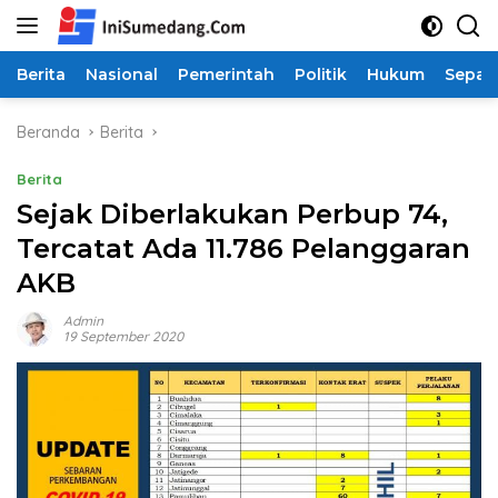
Langsung
ke
konten
Berita
Nasional
Pemerintah
Politik
Hukum
Sepak
Beranda
Berita
Berita
Sejak Diberlakukan Perbup 74,
Tercatat Ada 11.786 Pelanggaran
AKB
Admin
19 September 2020