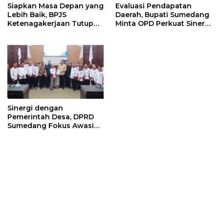
Siapkan Masa Depan yang
Evaluasi Pendapatan
Lebih Baik, BPJS
Daerah, Bupati Sumedang
Ketenagakerjaan Tutup
Minta OPD Perkuat Sinergi
Program Persiapan Kerja
dan Digitalisasi Pajak
di BLK Sumedang
Sinergi dengan
Pemerintah Desa, DPRD
Sumedang Fokus Awasi
Program Strategis
Nasional