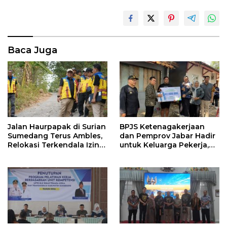
Baca Juga
Jalan Haurpapak di Surian
BPJS Ketenagakerjaan
Sumedang Terus Ambles,
dan Pemprov Jabar Hadir
Relokasi Terkendala Izin
untuk Keluarga Pekerja,
Kementerian Kehutanan
Serahkan Manfaat kepada
Ahli Waris di Sumedang