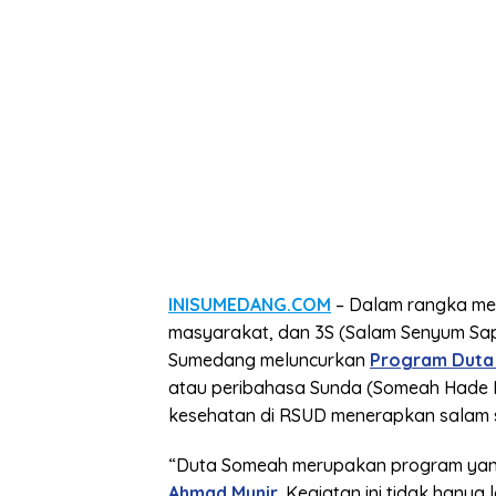
INISUMEDANG.COM
– Dalam rangka me
masyarakat, dan 3S (Salam Senyum S
Sumedang meluncurkan
Program Duta
atau peribahasa Sunda (Someah Hade 
kesehatan di RSUD menerapkan salam 
“Duta Someah merupakan program yan
Ahmad Munir
. Kegiatan ini tidak hanya