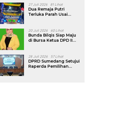
Pencalonan Diperjelas
27 Juli 2026
81 Lihat
Dua Remaja Putri
Terluka Parah Usai
Motor Bertabrakan
dengan Truk di
Tanjungsari Sumedang
20 Juli 2026
60 Lihat
Bunda Bilqis Siap Maju
di Bursa Ketua DPD II
Golkar Sumedang
28 Juli 2026
57 Lihat
DPRD Sumedang Setujui
Raperda Pemilihan
Kepala Desa Tahun
2026 Menjadi Peraturan
Daerah