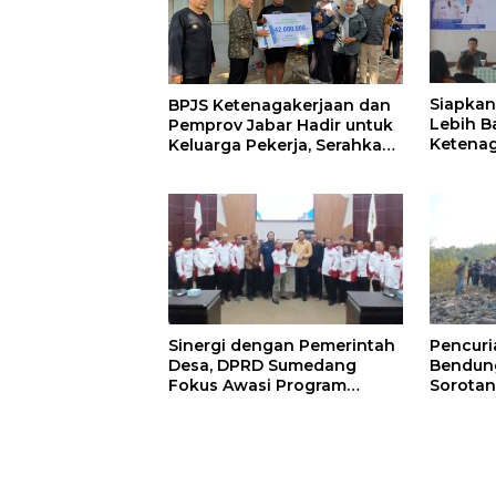
Siapkan
BPJS Ketenagakerjaan dan
Lebih B
Pemprov Jabar Hadir untuk
Ketenag
Keluarga Pekerja, Serahkan
Program
Manfaat kepada Ahli Waris
BLK Su
di Sumedang
Sinergi dengan Pemerintah
Pencur
Desa, DPRD Sumedang
Bendung
Fokus Awasi Program
Sorotan
Strategis Nasional
Minta 
Diperke