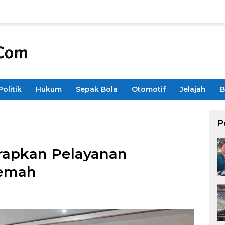
Politik
Hukum
Sepak Bola
Otomotif
Jelajah
B
P
apkan Pelayanan
Semah