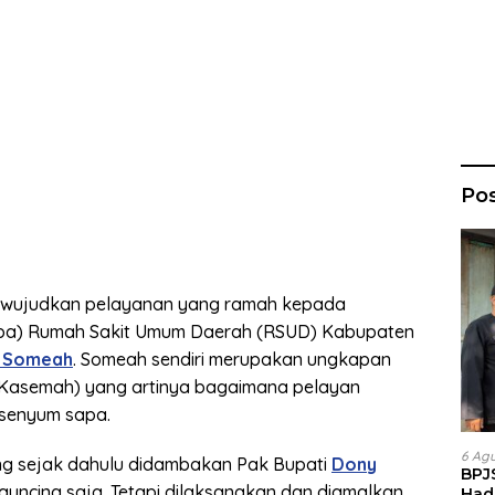
Po
wujudkan pelayanan yang ramah kepada
apa) Rumah Sakit Umum Daerah (RSUD) Kabupaten
 Someah
. Someah sendiri merupakan ungkapan
Kasemah) yang artinya bagaimana pelayan
senyum sapa.
6 Ag
g sejak dahulu didambakan Pak Bupati
Dony
BPJ
 launcing saja. Tetapi dilaksanakan dan diamalkan
Had