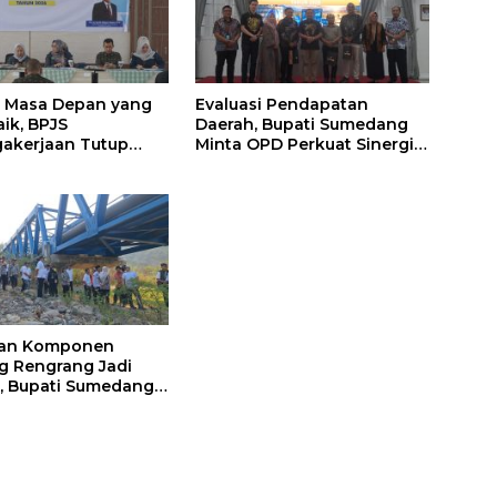
 Masa Depan yang
Evaluasi Pendapatan
aik, BPJS
Daerah, Bupati Sumedang
akerjaan Tutup
Minta OPD Perkuat Sinergi
 Persiapan Kerja di
dan Digitalisasi Pajak
medang
ian Komponen
 Rengrang Jadi
, Bupati Sumedang
Pengamanan
tat