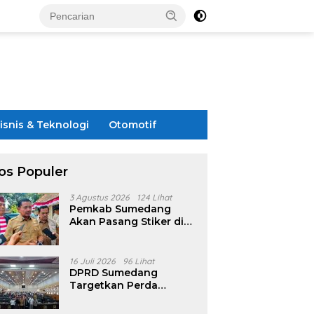
isnis & Teknologi
Otomotif
os Populer
3 Agustus 2026
124 Lihat
Pemkab Sumedang
Akan Pasang Stiker di
Rumah Penerima
Bansos
16 Juli 2026
96 Lihat
DPRD Sumedang
Targetkan Perda
Pilkades Rampung
Akhir Juli, Aturan