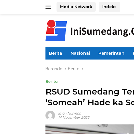
Langsung
Media Network
Indeks
ke
konten
Berita
Nasional
Pemerintah
Beranda
Berita
Berita
RSUD Sumedang Ter
‘Someah’ Hade ka 
Iman Nurman
14 November 2022