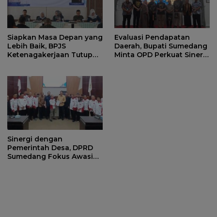
Siapkan Masa Depan yang
Evaluasi Pendapatan
Lebih Baik, BPJS
Daerah, Bupati Sumedang
Ketenagakerjaan Tutup
Minta OPD Perkuat Sinergi
Program Persiapan Kerja
dan Digitalisasi Pajak
di BLK Sumedang
Sinergi dengan
Pemerintah Desa, DPRD
Sumedang Fokus Awasi
Program Strategis
Nasional