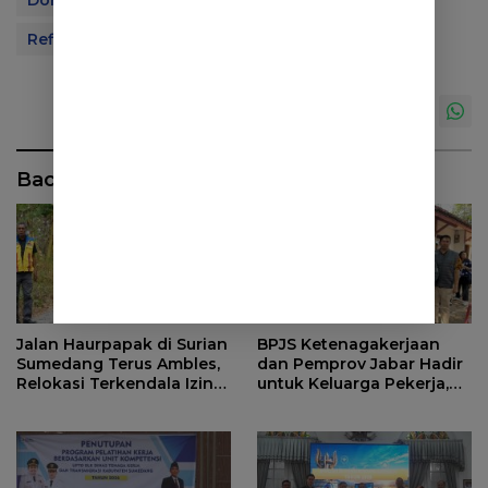
Refleksi Tahun 2020
Sumedang
Baca Juga
Jalan Haurpapak di Surian
BPJS Ketenagakerjaan
Sumedang Terus Ambles,
dan Pemprov Jabar Hadir
Relokasi Terkendala Izin
untuk Keluarga Pekerja,
Kementerian Kehutanan
Serahkan Manfaat kepada
Ahli Waris di Sumedang