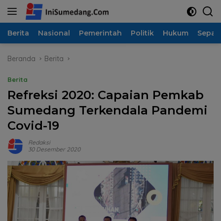
Langsung
ke
konten
Berita
Nasional
Pemerintah
Politik
Hukum
Sepak
Beranda
Berita
Berita
Refreksi 2020: Capaian Pemkab
Sumedang Terkendala Pandemi
Covid-19
Redaksi
30 Desember 2020