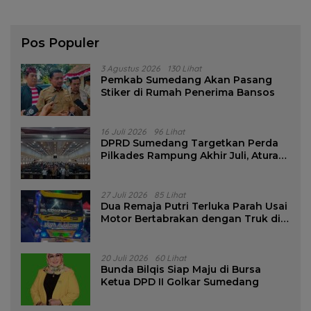
Pos Populer
3 Agustus 2026
130 Lihat
Pemkab Sumedang Akan Pasang
Stiker di Rumah Penerima Bansos
16 Juli 2026
96 Lihat
DPRD Sumedang Targetkan Perda
Pilkades Rampung Akhir Juli, Aturan
Pencalonan Diperjelas
27 Juli 2026
85 Lihat
Dua Remaja Putri Terluka Parah Usai
Motor Bertabrakan dengan Truk di
Tanjungsari Sumedang
20 Juli 2026
60 Lihat
Bunda Bilqis Siap Maju di Bursa
Ketua DPD II Golkar Sumedang