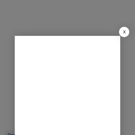
X
Dony Ahmad Munir
Erwan Setiawan