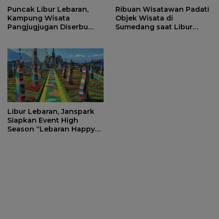
Puncak Libur Lebaran,
Ribuan Wisatawan Padati
Kampung Wisata
Objek Wisata di
Pangjugjugan Diserbu
Sumedang saat Libur
3.000 Pengunjung per
Lebaran
Hari
Libur Lebaran, Janspark
Siapkan Event High
Season “Lebaran Happy
Liburan Ready”