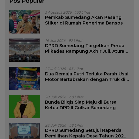
Pos Populer
3 Agustus 2026
130 Lihat
Pemkab Sumedang Akan Pasang
Stiker di Rumah Penerima Bansos
16 Juli 2026
97 Lihat
DPRD Sumedang Targetkan Perda
Pilkades Rampung Akhir Juli, Aturan
Pencalonan Diperjelas
27 Juli 2026
85 Lihat
Dua Remaja Putri Terluka Parah Usai
Motor Bertabrakan dengan Truk di
Tanjungsari Sumedang
20 Juli 2026
60 Lihat
Bunda Bilqis Siap Maju di Bursa
Ketua DPD II Golkar Sumedang
28 Juli 2026
58 Lihat
DPRD Sumedang Setujui Raperda
Pemilihan Kepala Desa Tahun 2026