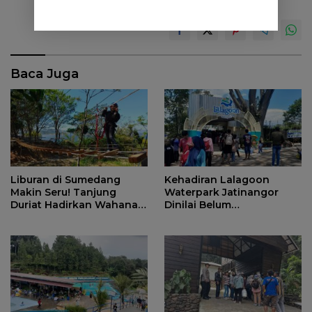
Baca Juga
Liburan di Sumedang
Kehadiran Lalagoon
Makin Seru! Tanjung
Waterpark Jatinangor
Duriat Hadirkan Wahana
Dinilai Belum
Outbound Baru dengan
Dipersiapkan Matang
Panorama Sunrise
Jatigede