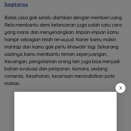
Sagitarius
Balas jasa gak selalu diartikan dengan memberi uang.
Rela membantu demi kelancaran juga salah satu cara
yang manis dan menyenangkan. Impian-impian kamu
hampir sebagian telah terwujud. Karier kamu makin
mantap dan kamu gak perlu khawatir lagi. Sekarang
saatnya kamu membantu teman seperjuangan,
Keuangan, pengalaman orang lain juga bisa menjadi
bahan evaluasi dan pelajaran. Asmara, sedang
romantis, Kesehatan, keceriaan menstabilkan pola
makan.
X