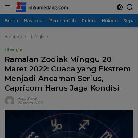
Langsung
ke
konten
Berita
Nasional
Pemerintah
Politik
Hukum
Sepak
Beranda
Lifestyle
Lifestyle
Ramalan Zodiak Minggu 20
Maret 2022: Cuaca yang Ekstrem
Menjadi Ancaman Serius,
Capricorn Harus Jaga Kondisi
Acep Sandi
20 Maret 2022