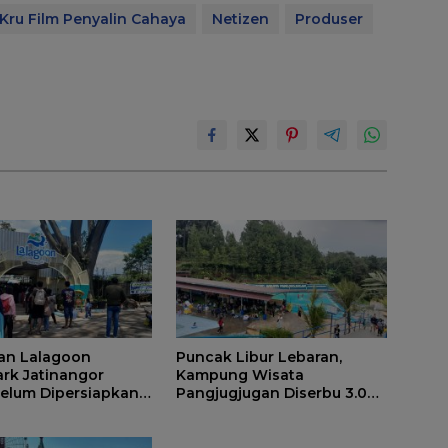
Kru Film Penyalin Cahaya
Netizen
Produser
an Lalagoon
Puncak Libur Lebaran,
rk Jatinangor
Kampung Wisata
 Belum Dipersiapkan
Pangjugjugan Diserbu 3.000
Pengunjung per Hari