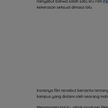
menyebut bahwa salah satu kru Film
Pe
kekerasan seksual dimasa lalu.
Ironisnya film tersebut bercerita tenta
kampus yang dialami oleh seorang mah
Menanggapi hal itu, pihak produser Rek