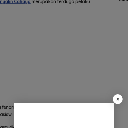
nyalin Cahaya
merupakan terduga pelaku
X
ng fenomena pelecehan seksual di lingkungan
asiswi yang justru merupakan penerima beasiswa.
astudio dan Kaningapictures angkat bicara.