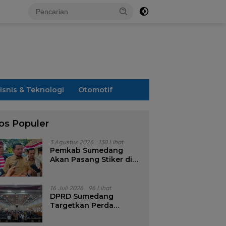
isnis & Teknologi
Otomotif
os Populer
3 Agustus 2026
130 Lihat
Pemkab Sumedang
Akan Pasang Stiker di
Rumah Penerima
Bansos
16 Juli 2026
96 Lihat
DPRD Sumedang
Targetkan Perda
Pilkades Rampung
Akhir Juli, Aturan