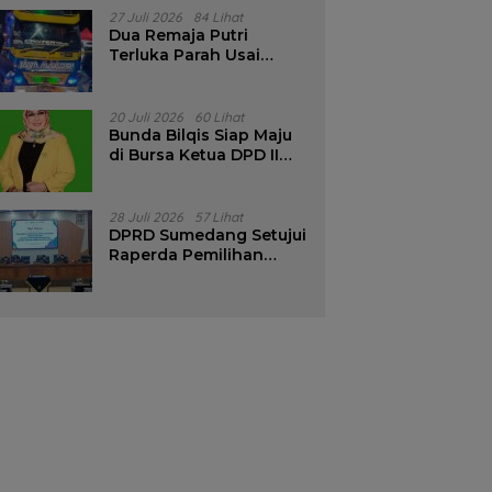
Pencalonan Diperjelas
27 Juli 2026
84 Lihat
Dua Remaja Putri
Terluka Parah Usai
Motor Bertabrakan
dengan Truk di
Tanjungsari Sumedang
20 Juli 2026
60 Lihat
Bunda Bilqis Siap Maju
di Bursa Ketua DPD II
Golkar Sumedang
28 Juli 2026
57 Lihat
DPRD Sumedang Setujui
Raperda Pemilihan
Kepala Desa Tahun
2026 Menjadi Peraturan
Daerah