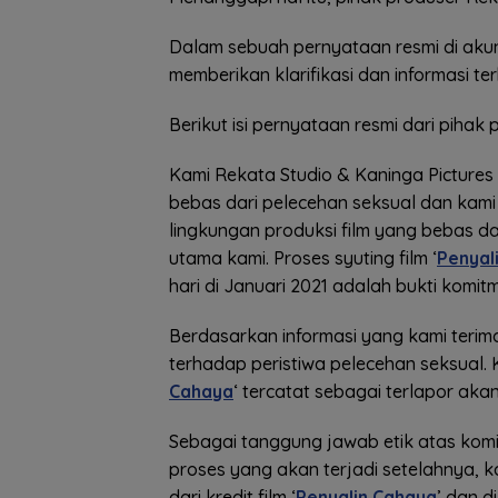
Dalam sebuah pernyataan resmi di aku
memberikan klarifikasi dan informasi ter
Berikut isi pernyataan resmi dari pihak 
Kami Rekata Studio & Kaninga Picture
bebas dari pelecehan seksual dan kami
lingkungan produksi film yang bebas d
utama kami. Proses syuting film ‘
Penyal
hari di Januari 2021 adalah bukti komit
Berdasarkan informasi yang kami terim
terhadap peristiwa pelecehan seksual. 
Cahaya
‘ tercatat sebagai terlapor ak
Sebagai tanggung jawab etik atas kom
proses yang akan terjadi setelahnya,
dari kredit film ‘
Penyalin Cahaya
’ dan d