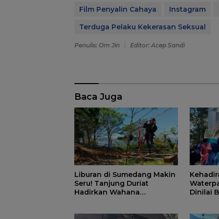
Film Penyalin Cahaya
Instagram
Terduga Pelaku Kekerasan Seksual
Penulis: Om Jin
Editor: Acep Sandi
Baca Juga
Liburan di Sumedang Makin
Kehadir
Seru! Tanjung Duriat
Waterpa
Hadirkan Wahana
Dinilai
Outbound Baru dengan
Matang
Panorama Sunrise Jatigede