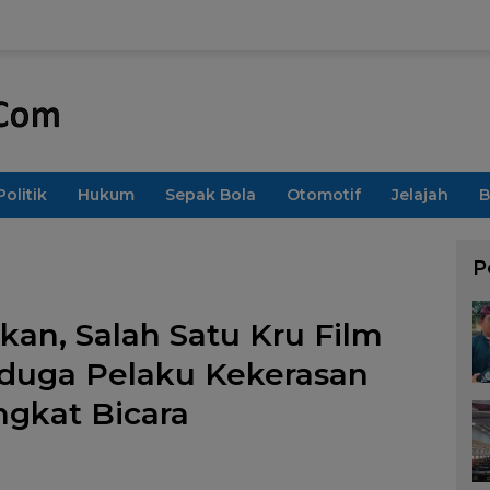
Politik
Hukum
Sepak Bola
Otomotif
Jelajah
B
P
an, Salah Satu Kru Film
rduga Pelaku Kekerasan
ngkat Bicara