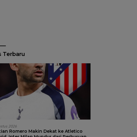
s Terbaru
ustus 2026
stian Romero Makin Dekat ke Atletico
id, Inter Milan Mundur dari Perburuan