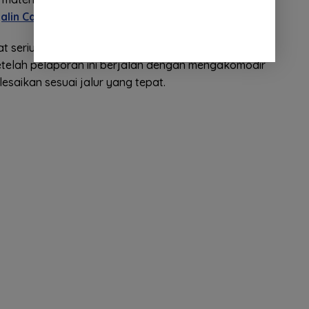
alin Cahaya
‘ dan Rekata Studio.
t serius dalam menyikapi kejadian ini dan kami
etelah pelaporan ini berjalan dengan mengakomodir
esaikan sesuai jalur yang tepat.