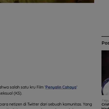
Po
hwa salah satu kru Film ‘
Penyalin Cahaya
‘
eksual (KS).
7 Ag
para netizen di Twitter dari sebuah komunitas. Yang
Cri
Madr