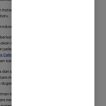
n Instagram
@penyalincahaya
, pihak produser
baru.
produser;
s berkomitmen untuk memberikan ruang aman yang
 akan selalu berpihak pada penyintas. Menjaga
ari pelecehan seksual adalah juga merupakan misi
in Cahaya
’ yang berjalan dengan aman selama 20
men kami.
a dari suatu komunitas yang mengelola pelaporan
Kami mendapati sebuah nama dari tim film ‘
Penyalin
an dugaan perbuatan di masa lalunya.
itmen kami dan untuk menghormati pelaporan dan
 kami memutuskan untuk menghapus nama terlapor
i materi-materi publikasi film. Pihak terlapor tersebut