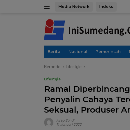
Langsung
Media Network
Indeks
ke
konten
Berita
Nasional
Pemerintah
Beranda
Lifestyle
Lifestyle
Ramai Diperbincangk
Penyalin Cahaya Te
Seksual, Produser A
Acep Sandi
11 Januari 2022