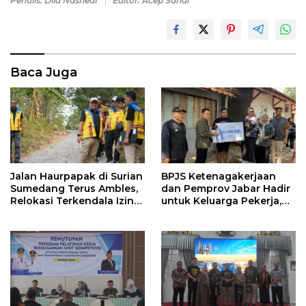
Penulis: Dila Nashear
Editor: Acep Sandi
Baca Juga
Jalan Haurpapak di Surian
BPJS Ketenagakerjaan
Sumedang Terus Ambles,
dan Pemprov Jabar Hadir
Relokasi Terkendala Izin
untuk Keluarga Pekerja,
Kementerian Kehutanan
Serahkan Manfaat kepada
Ahli Waris di Sumedang