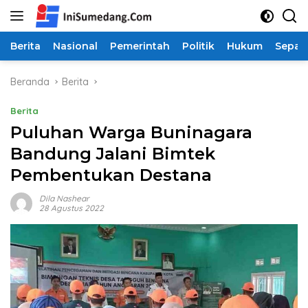
Langsung
ke
konten
Berita
Nasional
Pemerintah
Politik
Hukum
Sepak
Beranda
Berita
Berita
Puluhan Warga Buninagara
Bandung Jalani Bimtek
Pembentukan Destana
Dila Nashear
28 Agustus 2022