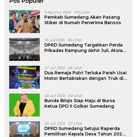
Pos Populer
3 Agustus 2026
129 Lihat
Pemkab Sumedang Akan Pasang
Stiker di Rumah Penerima Bansos
16 Juli 2026
96 Lihat
DPRD Sumedang Targetkan Perda
Pilkades Rampung Akhir Juli, Aturan
Pencalonan Diperjelas
27 Juli 2026
84 Lihat
Dua Remaja Putri Terluka Parah Usai
Motor Bertabrakan dengan Truk di
Tanjungsari Sumedang
20 Juli 2026
60 Lihat
Bunda Bilqis Siap Maju di Bursa
Ketua DPD II Golkar Sumedang
28 Juli 2026
57 Lihat
DPRD Sumedang Setujui Raperda
Pemilihan Kepala Desa Tahun 2026