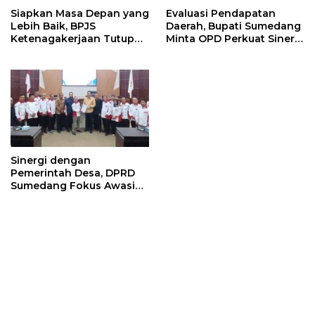
Siapkan Masa Depan yang
Evaluasi Pendapatan
Lebih Baik, BPJS
Daerah, Bupati Sumedang
Ketenagakerjaan Tutup
Minta OPD Perkuat Sinergi
Program Persiapan Kerja
dan Digitalisasi Pajak
di BLK Sumedang
Sinergi dengan
Pemerintah Desa, DPRD
Sumedang Fokus Awasi
Program Strategis
Nasional