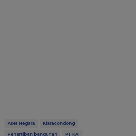
Aset Negara
Kiaracondong
Penertiban bangunan
PT KAI