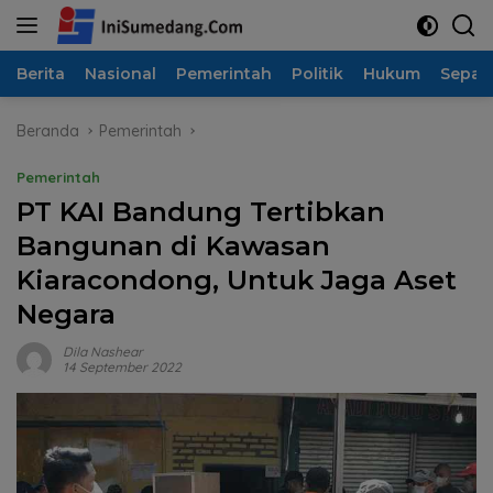
Langsung
ke
konten
Berita
Nasional
Pemerintah
Politik
Hukum
Sepak
Beranda
Pemerintah
Pemerintah
PT KAI Bandung Tertibkan
Bangunan di Kawasan
Kiaracondong, Untuk Jaga Aset
Negara
Dila Nashear
14 September 2022