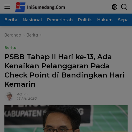
Langsung
ke
konten
Berita
Nasional
Pemerintah
Politik
Hukum
Sepak
Beranda
Berita
Berita
PSBB Tahap II Hari ke-13, Ada
Kenaikan Pelanggaran Pada
Check Point di Bandingkan Hari
Kemarin
Admin
18 Mei 2020