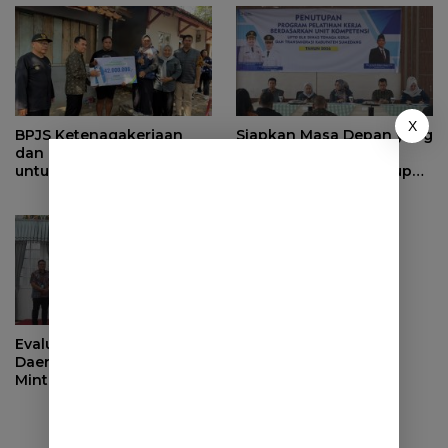
X
BPJS Ketenagakerjaan
Siapkan Masa Depan yang
dan Pemprov Jabar Hadir
Lebih Baik, BPJS
untuk Keluarga Pekerja,
Ketenagakerjaan Tutup
Serahkan Manfaat kepada
Program Persiapan Kerja
Ahli Waris di Sumedang
di BLK Sumedang
Evaluasi Pendapatan
Daerah, Bupati Sumedang
Minta OPD Perkuat Sinergi
dan Digitalisasi Pajak