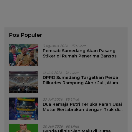
Pos Populer
3 Agustus 2026
130 Lihat
Pemkab Sumedang Akan Pasang
Stiker di Rumah Penerima Bansos
16 Juli 2026
96 Lihat
DPRD Sumedang Targetkan Perda
Pilkades Rampung Akhir Juli, Aturan
Pencalonan Diperjelas
27 Juli 2026
85 Lihat
Dua Remaja Putri Terluka Parah Usai
Motor Bertabrakan dengan Truk di
Tanjungsari Sumedang
20 Juli 2026
60 Lihat
Bunda Bilqis Siap Maju di Bursa