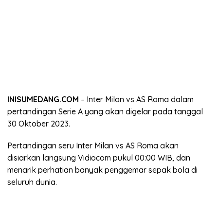
INISUMEDANG.COM
– Inter Milan vs AS Roma dalam
pertandingan Serie A yang akan digelar pada tanggal
30 Oktober 2023.
Pertandingan seru Inter Milan vs AS Roma akan
disiarkan langsung Vidiocom pukul 00:00 WIB, dan
menarik perhatian banyak penggemar sepak bola di
seluruh dunia.