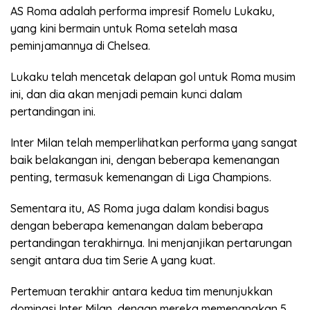
AS Roma adalah performa impresif Romelu Lukaku,
yang kini bermain untuk Roma setelah masa
peminjamannya di Chelsea.
Lukaku telah mencetak delapan gol untuk Roma musim
ini, dan dia akan menjadi pemain kunci dalam
pertandingan ini.
Inter Milan telah memperlihatkan performa yang sangat
baik belakangan ini, dengan beberapa kemenangan
penting, termasuk kemenangan di Liga Champions.
Sementara itu, AS Roma juga dalam kondisi bagus
dengan beberapa kemenangan dalam beberapa
pertandingan terakhirnya. Ini menjanjikan pertarungan
sengit antara dua tim Serie A yang kuat.
Pertemuan terakhir antara kedua tim menunjukkan
dominasi Inter Milan, dengan mereka memenangkan 5