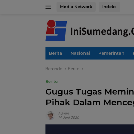
Langsung
Media Network
Indeks
ke
konten
Berita
Nasional
Pemerintah
Beranda
Berita
Berita
Gugus Tugas Memi
Pihak Dalam Mence
Admin
14 Juni 2020