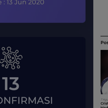
Po
7 Ag
Cri
Madr