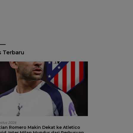
s Terbaru
ustus 2026
stian Romero Makin Dekat ke Atletico
id, Inter Milan Mundur dari Perburuan