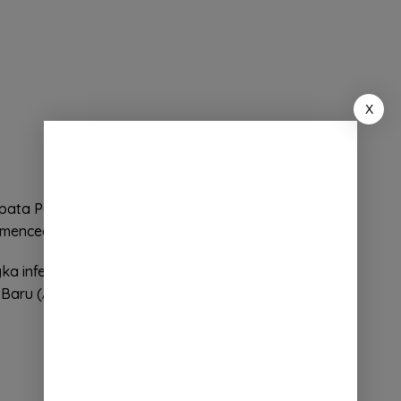
X
epata Penanganan Covid-19 Kabupaten Sumedang
 mencegah penyebaran Corona.
a infeksi Covid-19 ditentukan oleh dukungan
Baru (AKB).