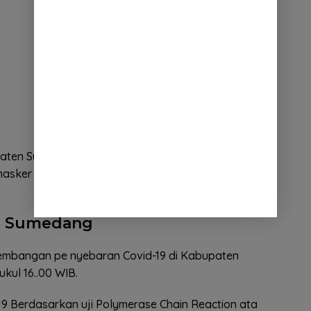
paten Sumedang diimbau tetap menjaga jarak,
sker setiap keluar rumah dan rajin mencuci
i Sumedang
embangan pe nyebaran Covid-19 di Kabupaten
ul 16..00 WIB.
9 Berdasarkan uji Polymerase Chain Reaction ata