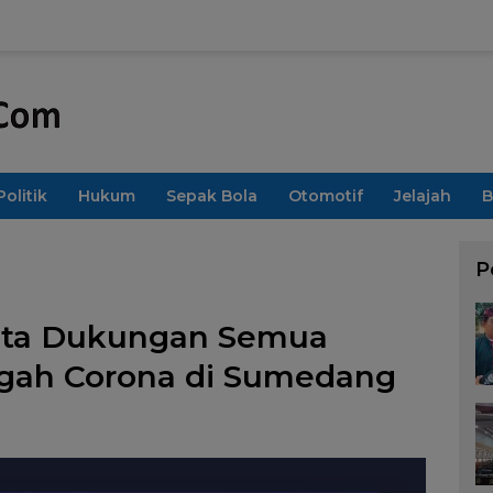
Politik
Hukum
Sepak Bola
Otomotif
Jelajah
B
P
nta Dukungan Semua
gah Corona di Sumedang