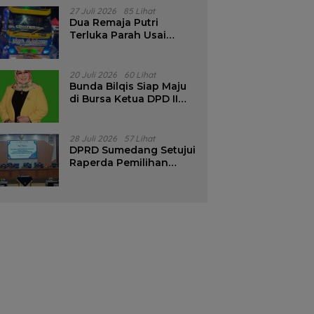
Pencalonan Diperjelas
27 Juli 2026
85 Lihat
Dua Remaja Putri
Terluka Parah Usai
Motor Bertabrakan
dengan Truk di
Tanjungsari Sumedang
20 Juli 2026
60 Lihat
Bunda Bilqis Siap Maju
di Bursa Ketua DPD II
Golkar Sumedang
28 Juli 2026
57 Lihat
DPRD Sumedang Setujui
Raperda Pemilihan
Kepala Desa Tahun
2026 Menjadi Peraturan
Daerah