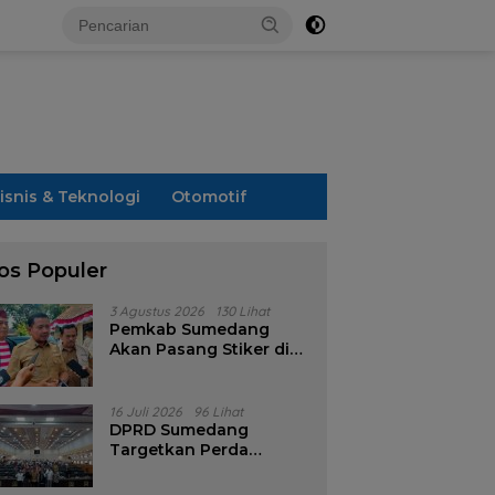
isnis & Teknologi
Otomotif
os Populer
3 Agustus 2026
130 Lihat
Pemkab Sumedang
Akan Pasang Stiker di
Rumah Penerima
Bansos
16 Juli 2026
96 Lihat
DPRD Sumedang
Targetkan Perda
Pilkades Rampung
Akhir Juli, Aturan