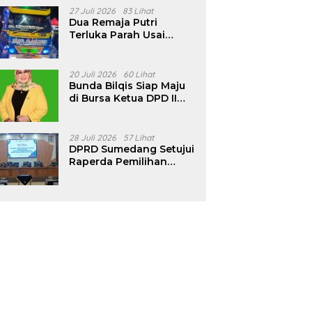
Pencalonan Diperjelas
27 Juli 2026
83 Lihat
Dua Remaja Putri
Terluka Parah Usai
Motor Bertabrakan
dengan Truk di
Tanjungsari Sumedang
20 Juli 2026
60 Lihat
Bunda Bilqis Siap Maju
di Bursa Ketua DPD II
Golkar Sumedang
28 Juli 2026
57 Lihat
DPRD Sumedang Setujui
Raperda Pemilihan
Kepala Desa Tahun
2026 Menjadi Peraturan
Daerah