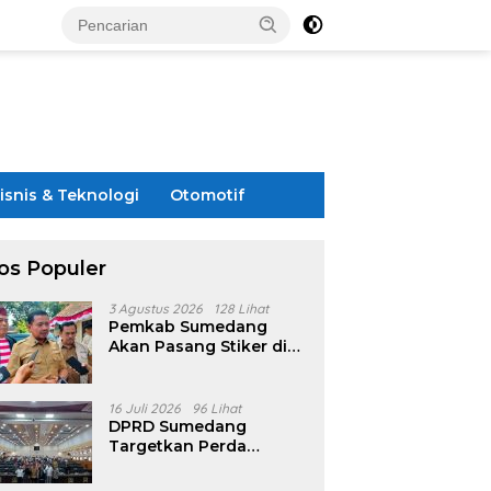
isnis & Teknologi
Otomotif
os Populer
3 Agustus 2026
128 Lihat
Pemkab Sumedang
Akan Pasang Stiker di
Rumah Penerima
Bansos
16 Juli 2026
96 Lihat
DPRD Sumedang
Targetkan Perda
Pilkades Rampung
Akhir Juli, Aturan