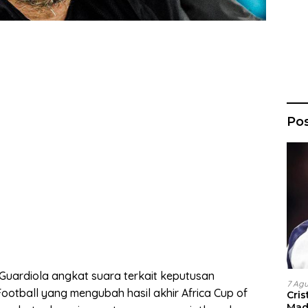
Po
 Guardiola angkat suara terkait keputusan
7 Ag
Football yang mengubah hasil akhir Africa Cup of
Cri
Madr