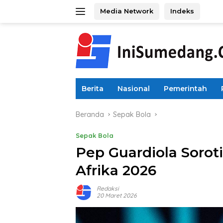
Langsung
Media Network
Indeks
ke
konten
Berita
Nasional
Pemerintah
Beranda
Sepak Bola
Sepak Bola
Pep Guardiola Soroti
Afrika 2026
Redaksi
20 Maret 2026