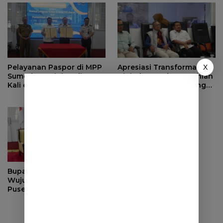
Pelayanan Paspor di MPP
Apresiasi Transformasi
X
Sumedang Kini Hadir Dua
Digital Sumedang, Dahlan
Kali dalam Sepekan
Iskan Dorong ASN Bangun
Birokrasi Cepat dan
Transparan
Bupati Berkomitmen
Wujudkan Sumedang
Puseur Budaya Sunda