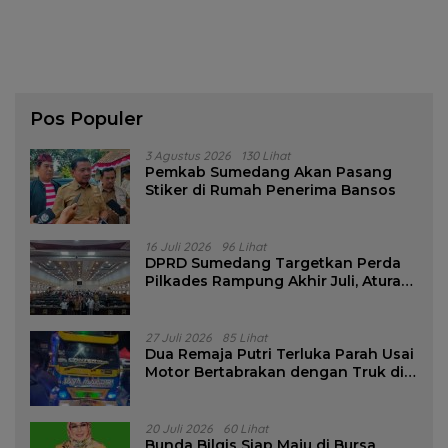
Pos Populer
3 Agustus 2026
130 Lihat
Pemkab Sumedang Akan Pasang
Stiker di Rumah Penerima Bansos
16 Juli 2026
96 Lihat
DPRD Sumedang Targetkan Perda
Pilkades Rampung Akhir Juli, Aturan
Pencalonan Diperjelas
27 Juli 2026
85 Lihat
Dua Remaja Putri Terluka Parah Usai
Motor Bertabrakan dengan Truk di
Tanjungsari Sumedang
20 Juli 2026
60 Lihat
Bunda Bilqis Siap Maju di Bursa