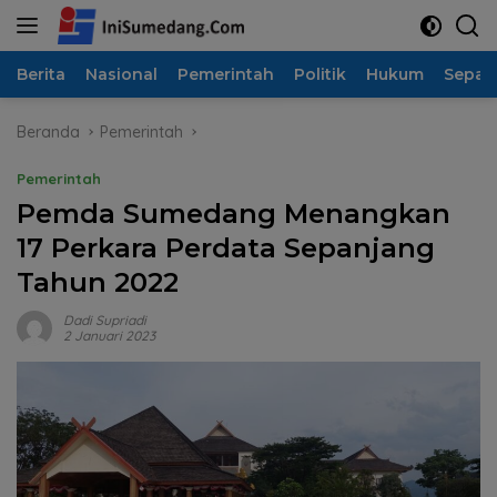
Langsung
ke
konten
Berita
Nasional
Pemerintah
Politik
Hukum
Sepak
Beranda
Pemerintah
Pemerintah
Pemda Sumedang Menangkan
17 Perkara Perdata Sepanjang
Tahun 2022
Dadi Supriadi
2 Januari 2023