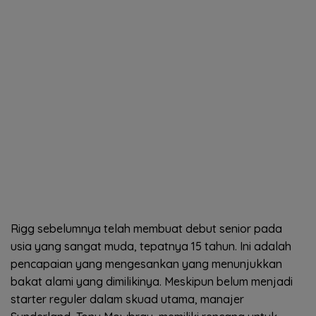
Rigg sebelumnya telah membuat debut senior pada
usia yang sangat muda, tepatnya 15 tahun. Ini adalah
pencapaian yang mengesankan yang menunjukkan
bakat alami yang dimilikinya. Meskipun belum menjadi
starter reguler dalam skuad utama, manajer