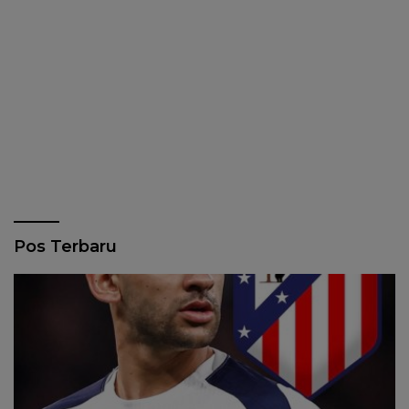
Pos Terbaru