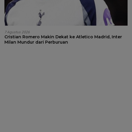
7 Agustus 2026
Cristian Romero Makin Dekat ke Atletico Madrid, Inter
Milan Mundur dari Perburuan