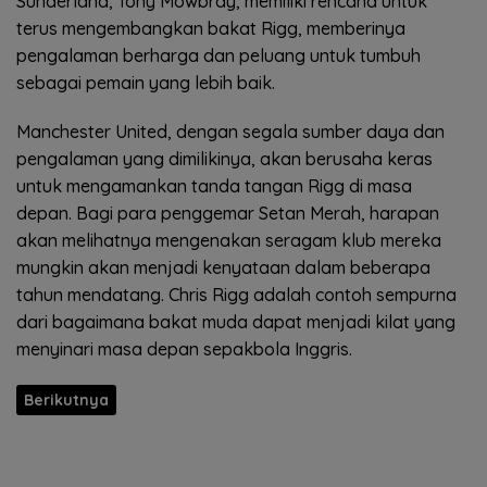
Sunderland, Tony Mowbray, memiliki rencana untuk
terus mengembangkan bakat Rigg, memberinya
pengalaman berharga dan peluang untuk tumbuh
sebagai pemain yang lebih baik.
Manchester United, dengan segala sumber daya dan
pengalaman yang dimilikinya, akan berusaha keras
untuk mengamankan tanda tangan Rigg di masa
depan. Bagi para penggemar Setan Merah, harapan
akan melihatnya mengenakan seragam klub mereka
mungkin akan menjadi kenyataan dalam beberapa
tahun mendatang. Chris Rigg adalah contoh sempurna
dari bagaimana bakat muda dapat menjadi kilat yang
menyinari masa depan sepakbola Inggris.
Berikutnya