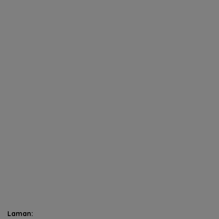
Laman: