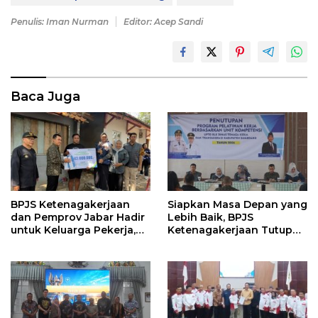
Penulis: Iman Nurman
Editor: Acep Sandi
Baca Juga
BPJS Ketenagakerjaan
Siapkan Masa Depan yang
dan Pemprov Jabar Hadir
Lebih Baik, BPJS
untuk Keluarga Pekerja,
Ketenagakerjaan Tutup
Serahkan Manfaat kepada
Program Persiapan Kerja
Ahli Waris di Sumedang
di BLK Sumedang