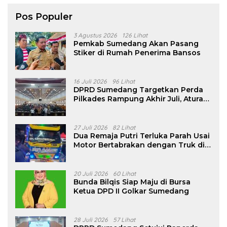
Pos Populer
3 Agustus 2026
126 Lihat
Pemkab Sumedang Akan Pasang
Stiker di Rumah Penerima Bansos
16 Juli 2026
96 Lihat
DPRD Sumedang Targetkan Perda
Pilkades Rampung Akhir Juli, Aturan
Pencalonan Diperjelas
27 Juli 2026
82 Lihat
Dua Remaja Putri Terluka Parah Usai
Motor Bertabrakan dengan Truk di
Tanjungsari Sumedang
20 Juli 2026
60 Lihat
Bunda Bilqis Siap Maju di Bursa
Ketua DPD II Golkar Sumedang
28 Juli 2026
57 Lihat