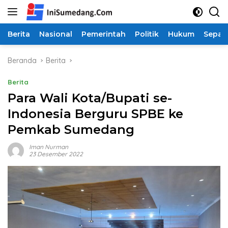
Langsung
ke
konten
Berita
Nasional
Pemerintah
Politik
Hukum
Sepak
Beranda
Berita
Berita
Para Wali Kota/Bupati se-
Indonesia Berguru SPBE ke
Pemkab Sumedang
Iman Nurman
23 Desember 2022