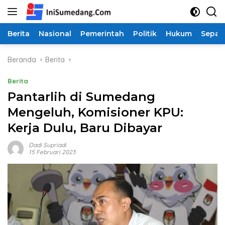
Langsung
ke
konten
Berita
Nasional
Pemerintah
Politik
Hukum
Sepak
Beranda
Berita
Berita
Pantarlih di Sumedang
Mengeluh, Komisioner KPU:
Kerja Dulu, Baru Dibayar
Dadi Supriadi
15 Februari 2023