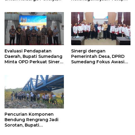
Serahkan Manfaat kepada
Program Persiapan Kerja
Ahli Waris di Sumedang
di BLK Sumedang
Evaluasi Pendapatan
Sinergi dengan
Daerah, Bupati Sumedang
Pemerintah Desa, DPRD
Minta OPD Perkuat Sinergi
Sumedang Fokus Awasi
dan Digitalisasi Pajak
Program Strategis
Nasional
Pencurian Komponen
Bendung Rengrang Jadi
Sorotan, Bupati
Sumedang Minta