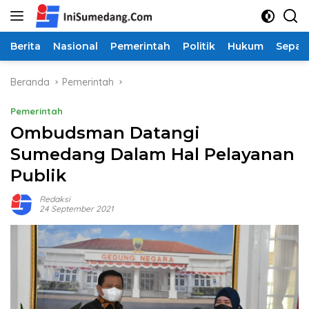
Langsung
ke
konten
Berita
Nasional
Pemerintah
Politik
Hukum
Sepak
Beranda
Pemerintah
Pemerintah
Ombudsman Datangi
Sumedang Dalam Hal Pelayanan
Publik
Redaksi
24 September 2021