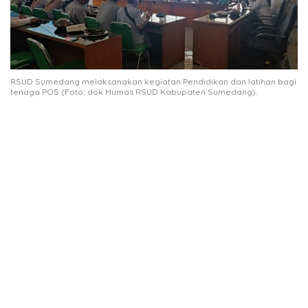
RSUD Sumedang melaksanakan kegiatan Pendidikan dan latihan bagi
tenaga POS (Foto: dok Humas RSUD Kabupaten Sumedang).