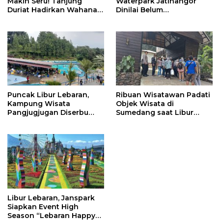
Makin Seru! Tanjung
Waterpark Jatinangor
Duriat Hadirkan Wahana
Dinilai Belum
Outbound Baru dengan
Dipersiapkan Matang
Panorama Sunrise
Jatigede
Puncak Libur Lebaran,
Ribuan Wisatawan Padati
Kampung Wisata
Objek Wisata di
Pangjugjugan Diserbu
Sumedang saat Libur
3.000 Pengunjung per
Lebaran
Hari
Libur Lebaran, Janspark
Siapkan Event High
Season “Lebaran Happy