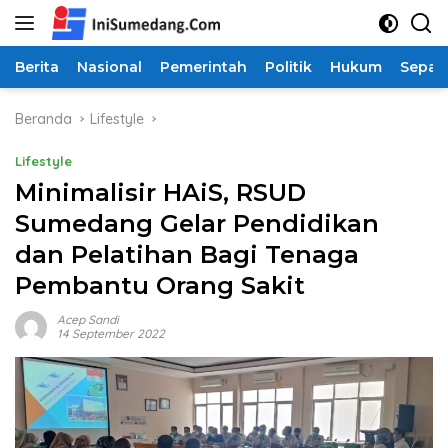
Langsung
ke
konten
Berita
Nasional
Pemerintah
Politik
Hukum
Sepak
Beranda
Lifestyle
Lifestyle
Minimalisir HAiS, RSUD
Sumedang Gelar Pendidikan
dan Pelatihan Bagi Tenaga
Pembantu Orang Sakit
Acep Sandi
14 September 2022