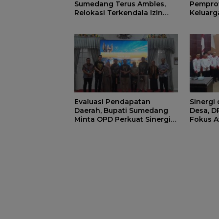
Sumedang Terus Ambles,
Pemprov
Relokasi Terkendala Izin
Keluarg
Kementerian Kehutanan
Manfaat
di Sum
Evaluasi Pendapatan
Sinergi
Daerah, Bupati Sumedang
Desa, 
Minta OPD Perkuat Sinergi
Fokus A
dan Digitalisasi Pajak
Strategi