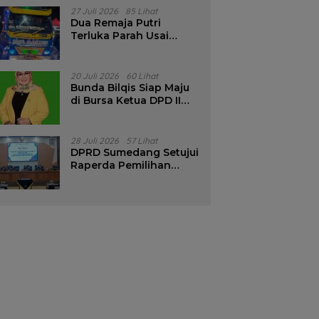
Pencalonan Diperjelas
27 Juli 2026
85 Lihat
Dua Remaja Putri
Terluka Parah Usai
Motor Bertabrakan
dengan Truk di
Tanjungsari Sumedang
20 Juli 2026
60 Lihat
Bunda Bilqis Siap Maju
di Bursa Ketua DPD II
Golkar Sumedang
28 Juli 2026
57 Lihat
DPRD Sumedang Setujui
Raperda Pemilihan
Kepala Desa Tahun
2026 Menjadi Peraturan
Daerah