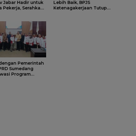
 Jabar Hadir untuk
Lebih Baik, BPJS
a Pekerja, Serahkan
Ketenagakerjaan Tutup
 kepada Ahli Waris
Program Persiapan Kerja di
edang
BLK Sumedang
 dengan Pemerintah
DPRD Sumedang
wasi Program
s Nasional