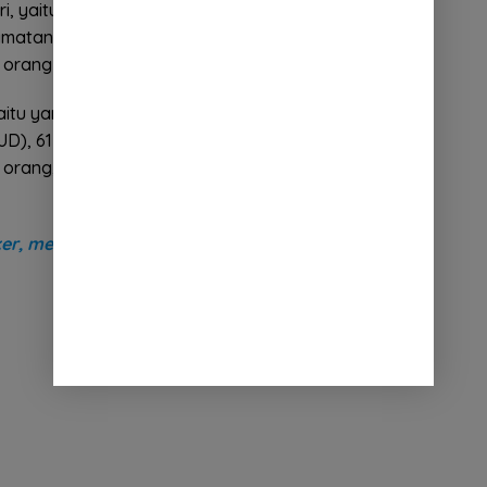
ri, yaitu 2 orang Kecamatan Cimanggung, 1 orang
matan Jatinangor, 2 orang Kecamatan Ujungjaya,
1 orang Kecamatan Sumedang Utara.
itu yang masih dirawat atau diisolasi sebanyak 69
D), 61 isolasi mandiri, Sembuh atau Selesai Isolasi
orang, dan jumlah total kasus konfirmasi 535
er, menjaga jarak, dan mencuci tangan pakai