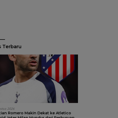
s Terbaru
ustus 2026
stian Romero Makin Dekat ke Atletico
id, Inter Milan Mundur dari Perburuan