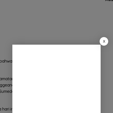
X
 bahwa hari ini ada 26 orang penambahan
Kecamatan Sumedang Utara, 1 orang Kecamatan
geang, 1 orang Kecamatan Sukasari, 6 orang
Sumedang Utara (in/out) dan 3 orang Kecamatan
ri ini ada 11 orang yang terkonfirmasi telah