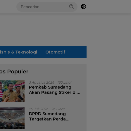
isnis & Teknologi
Otomotif
os Populer
3 Agustus 2026
130 Lihat
Pemkab Sumedang
Akan Pasang Stiker di
Rumah Penerima
Bansos
16 Juli 2026
96 Lihat
DPRD Sumedang
Targetkan Perda
Pilkades Rampung
Akhir Juli, Aturan