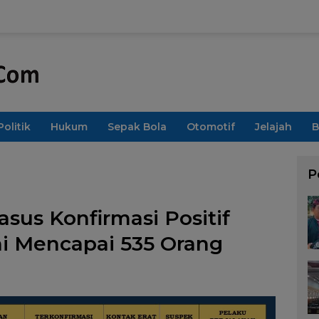
Politik
Hukum
Sepak Bola
Otomotif
Jelajah
B
P
us Konfirmasi Positif
ni Mencapai 535 Orang