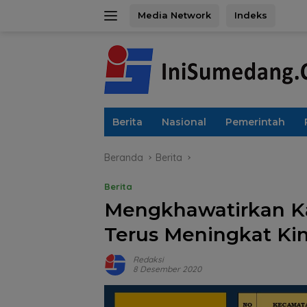
Langsung
Media Network
Indeks
ke
konten
Berita
Nasional
Pemerintah
Beranda
Berita
Berita
Mengkhawatirkan Kas
Terus Meningkat Ki
Redaksi
8 Desember 2020