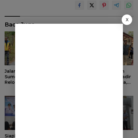
X
Baca Juga
Jalan Haurpapak di Surian
BPJS Ketenagakerjaan
Sumedang Terus Ambles,
dan Pemprov Jabar Hadir
Relokasi Terkendala Izin
untuk Keluarga Pekerja,
Kementerian Kehutanan
Serahkan Manfaat kepada
Ahli Waris di Sumedang
Siapkan Masa Depan yang
Evaluasi Pendapatan