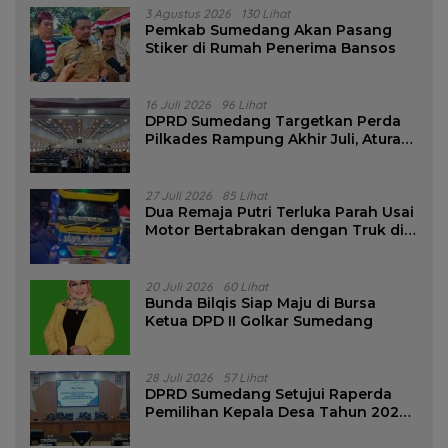
3 Agustus 2026
130 Lihat
Pemkab Sumedang Akan Pasang
Stiker di Rumah Penerima Bansos
16 Juli 2026
96 Lihat
DPRD Sumedang Targetkan Perda
Pilkades Rampung Akhir Juli, Aturan
Pencalonan Diperjelas
27 Juli 2026
85 Lihat
Dua Remaja Putri Terluka Parah Usai
Motor Bertabrakan dengan Truk di
Tanjungsari Sumedang
20 Juli 2026
60 Lihat
Bunda Bilqis Siap Maju di Bursa
Ketua DPD II Golkar Sumedang
28 Juli 2026
57 Lihat
DPRD Sumedang Setujui Raperda
Pemilihan Kepala Desa Tahun 2026
Menjadi Peraturan Daerah