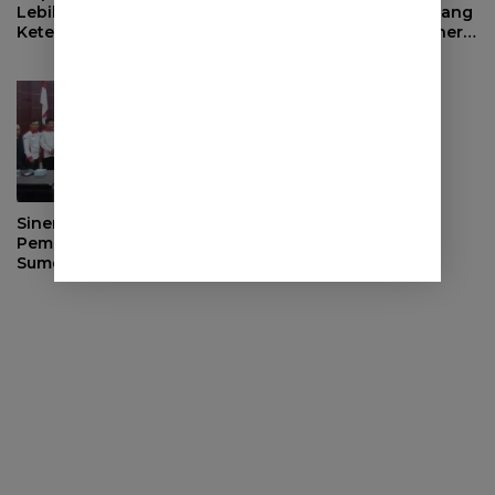
Lebih Baik, BPJS
Daerah, Bupati Sumedang
Ketenagakerjaan Tutup
Minta OPD Perkuat Sinergi
Program Persiapan Kerja
dan Digitalisasi Pajak
di BLK Sumedang
Sinergi dengan
Pemerintah Desa, DPRD
Sumedang Fokus Awasi
Program Strategis
Nasional