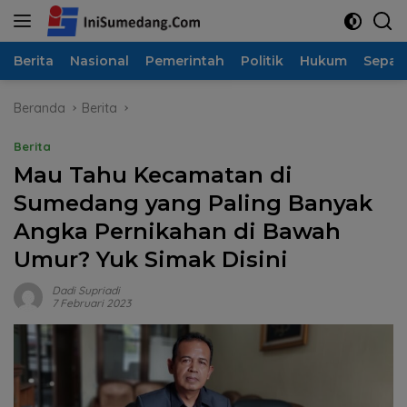
Langsung
ke
konten
Berita
Nasional
Pemerintah
Politik
Hukum
Sepak
Beranda
Berita
Berita
Mau Tahu Kecamatan di
Sumedang yang Paling Banyak
Angka Pernikahan di Bawah
Umur? Yuk Simak Disini
Dadi Supriadi
7 Februari 2023