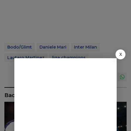
Bodo/Glimt
Daniele Mari
Inter Milan
X
Lautaro Martinez
liga champions
Baca Juga