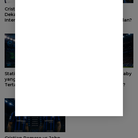
Mengapa Alessandro
Cristian Romero Makin
Bastoni Tetap Jadi
Dekat ke Atletico Madrid,
Pemain Kunci Inter Milan?
Inter Milan Mundur dari
Perburuan
Statistik Moussa Diaby
Bagaimana Moussa Diaby
yang Membuat Inter Milan
Bisa Mengubah
Tertarik Merekrutnya
Permainan Inter Milan?