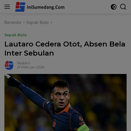
Langsung
ke
konten
Beranda
Sepak Bola
Sepak Bola
Lautaro Cedera Otot, Absen Bela
Inter Sebulan
Redaksi
21 Februari 2026