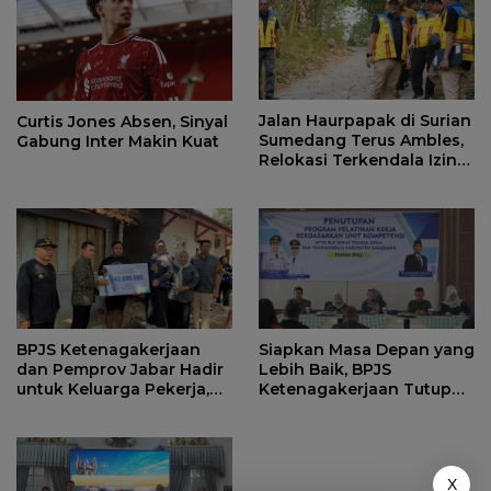
Jalan Haurpapak di Surian
Curtis Jones Absen, Sinyal
Sumedang Terus Ambles,
Gabung Inter Makin Kuat
Relokasi Terkendala Izin
Kementerian Kehutanan
BPJS Ketenagakerjaan
Siapkan Masa Depan yang
dan Pemprov Jabar Hadir
Lebih Baik, BPJS
untuk Keluarga Pekerja,
Ketenagakerjaan Tutup
Serahkan Manfaat kepada
Program Persiapan Kerja
Ahli Waris di Sumedang
di BLK Sumedang
X