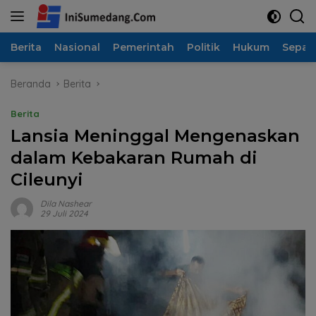
Langsung
ke
konten
Berita
Nasional
Pemerintah
Politik
Hukum
Sepak
Beranda
Berita
Berita
Lansia Meninggal Mengenaskan
dalam Kebakaran Rumah di
Cileunyi
Dila Nashear
29 Juli 2024