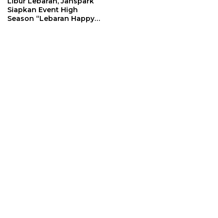
Libur Lebaran, Janspark
Siapkan Event High
Season “Lebaran Happy
Liburan Ready”