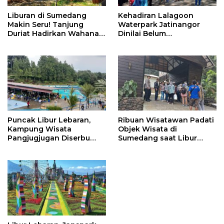
Liburan di Sumedang
Kehadiran Lalagoon
Makin Seru! Tanjung
Waterpark Jatinangor
Duriat Hadirkan Wahana
Dinilai Belum
Outbound Baru dengan
Dipersiapkan Matang
Panorama Sunrise
Jatigede
Puncak Libur Lebaran,
Ribuan Wisatawan Padati
Kampung Wisata
Objek Wisata di
Pangjugjugan Diserbu
Sumedang saat Libur
3.000 Pengunjung per
Lebaran
Hari