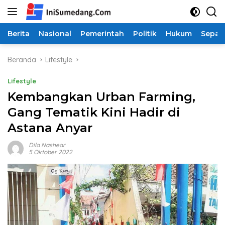
Langsung
ke
konten
Berita
Nasional
Pemerintah
Politik
Hukum
Sepak
Beranda
Lifestyle
Lifestyle
Kembangkan Urban Farming,
Gang Tematik Kini Hadir di
Astana Anyar
Dila Nashear
5 Oktober 2022