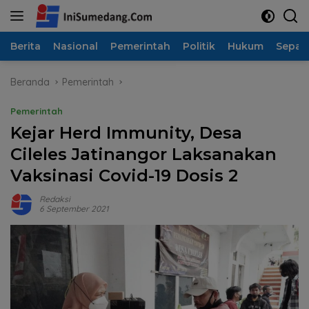
Langsung
ke
konten
Berita
Nasional
Pemerintah
Politik
Hukum
Sepak
Beranda
Pemerintah
Pemerintah
Kejar Herd Immunity, Desa
Cileles Jatinangor Laksanakan
Vaksinasi Covid-19 Dosis 2
Redaksi
6 September 2021