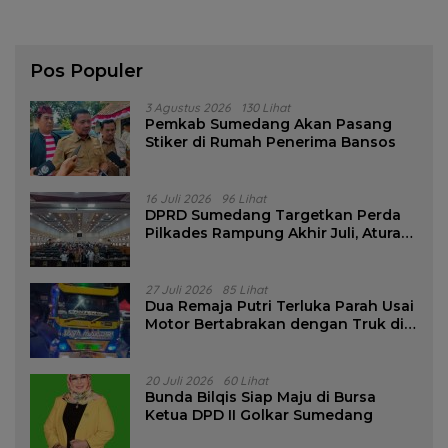
Pos Populer
3 Agustus 2026
130 Lihat
Pemkab Sumedang Akan Pasang
Stiker di Rumah Penerima Bansos
16 Juli 2026
96 Lihat
DPRD Sumedang Targetkan Perda
Pilkades Rampung Akhir Juli, Aturan
Pencalonan Diperjelas
27 Juli 2026
85 Lihat
Dua Remaja Putri Terluka Parah Usai
Motor Bertabrakan dengan Truk di
Tanjungsari Sumedang
20 Juli 2026
60 Lihat
Bunda Bilqis Siap Maju di Bursa
Ketua DPD II Golkar Sumedang