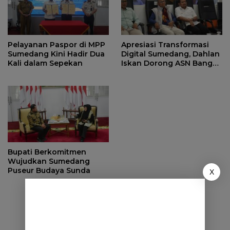
Pelayanan Paspor di MPP
Apresiasi Transformasi
Sumedang Kini Hadir Dua
Digital Sumedang, Dahlan
Kali dalam Sepekan
Iskan Dorong ASN Bangun
Birokrasi Cepat dan
Transparan
Bupati Berkomitmen
Wujudkan Sumedang
Puseur Budaya Sunda
X