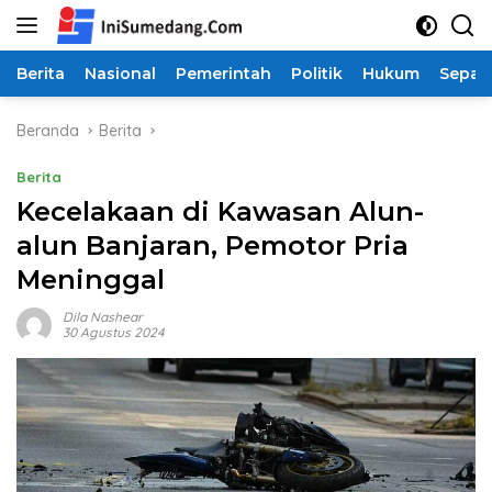
Langsung
ke
konten
Berita
Nasional
Pemerintah
Politik
Hukum
Sepak
Beranda
Berita
Berita
Kecelakaan di Kawasan Alun-
alun Banjaran, Pemotor Pria
Meninggal
Dila Nashear
30 Agustus 2024