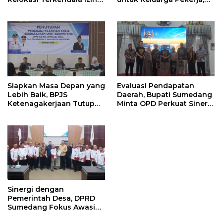
Kementerian Kehutanan
Serahkan Manfaat kepada
Ahli Waris di Sumedang
Siapkan Masa Depan yang
Evaluasi Pendapatan
Lebih Baik, BPJS
Daerah, Bupati Sumedang
Ketenagakerjaan Tutup
Minta OPD Perkuat Sinergi
Program Persiapan Kerja
dan Digitalisasi Pajak
di BLK Sumedang
Sinergi dengan
Pemerintah Desa, DPRD
Sumedang Fokus Awasi
Program Strategis