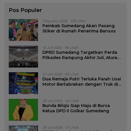
Pos Populer
3 Agustus 2026
130 Lihat
Pemkab Sumedang Akan Pasang
Stiker di Rumah Penerima Bansos
16 Juli 2026
96 Lihat
DPRD Sumedang Targetkan Perda
Pilkades Rampung Akhir Juli, Aturan
Pencalonan Diperjelas
27 Juli 2026
85 Lihat
Dua Remaja Putri Terluka Parah Usai
Motor Bertabrakan dengan Truk di
Tanjungsari Sumedang
20 Juli 2026
60 Lihat
Bunda Bilqis Siap Maju di Bursa
Ketua DPD II Golkar Sumedang
28 Juli 2026
57 Lihat