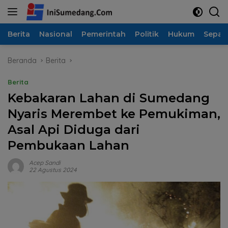
Langsung
ke
konten
Berita
Nasional
Pemerintah
Politik
Hukum
Sepak
Beranda
Berita
Berita
Kebakaran Lahan di Sumedang
Nyaris Merembet ke Pemukiman,
Asal Api Diduga dari
Pembukaan Lahan
Acep Sandi
22 Agustus 2024