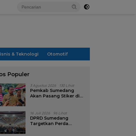
isnis & Teknologi
Otomotif
os Populer
3 Agustus 2026
130 Lihat
Pemkab Sumedang
Akan Pasang Stiker di
Rumah Penerima
Bansos
16 Juli 2026
96 Lihat
DPRD Sumedang
Targetkan Perda
Pilkades Rampung
Akhir Juli, Aturan