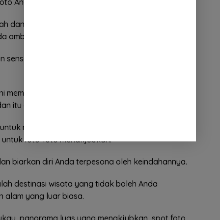
foto Anda.
ah dan berbagi keindahan Bukit Rindang dengan
a ambil.
 sensasi tersendiri karena Anda akan merasa
t ini memberikan perspektif yang mengesankan. Anda
an itu adalah pengalaman yang tak terlupakan.
a untuk mengabadikan momen indah. Setiap
 untuk foto-foto menakjubkan.
an biarkan diri Anda terpesona oleh keindahannya.
alah destinasi wisata yang tidak boleh Anda
 alam yang luar biasa.
au, panorama luas yang menakjubkan, spot foto