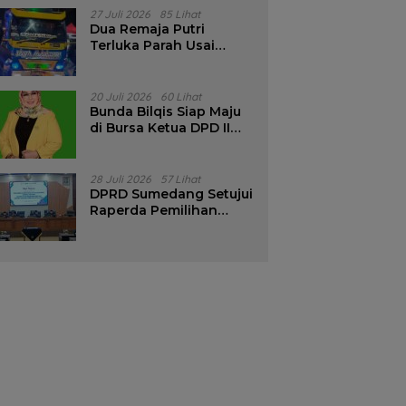
Pencalonan Diperjelas
27 Juli 2026
85 Lihat
Dua Remaja Putri
Terluka Parah Usai
Motor Bertabrakan
dengan Truk di
Tanjungsari Sumedang
20 Juli 2026
60 Lihat
Bunda Bilqis Siap Maju
di Bursa Ketua DPD II
Golkar Sumedang
28 Juli 2026
57 Lihat
DPRD Sumedang Setujui
Raperda Pemilihan
Kepala Desa Tahun
2026 Menjadi Peraturan
Daerah