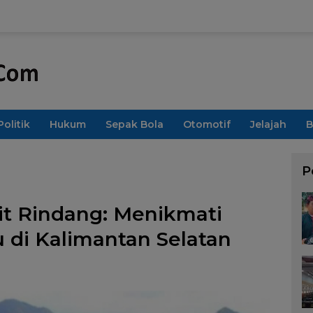
Politik
Hukum
Sepak Bola
Otomotif
Jelajah
B
P
it Rindang: Menikmati
di Kalimantan Selatan