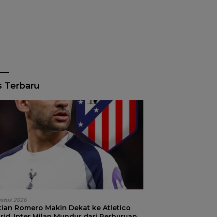
s Terbaru
ustus 2026
stian Romero Makin Dekat ke Atletico
id, Inter Milan Mundur dari Perburuan