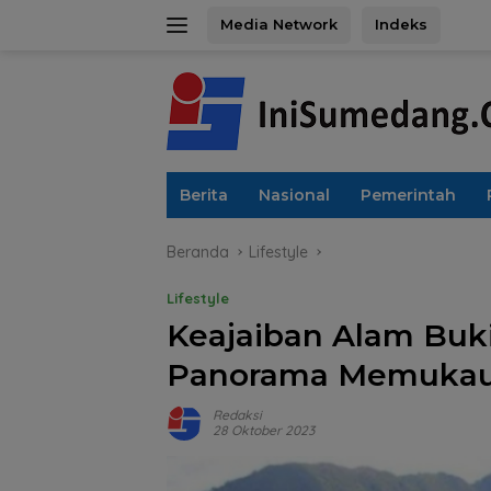
Langsung
Media Network
Indeks
ke
konten
Berita
Nasional
Pemerintah
Beranda
Lifestyle
Lifestyle
Keajaiban Alam Buk
Panorama Memukau 
Redaksi
28 Oktober 2023