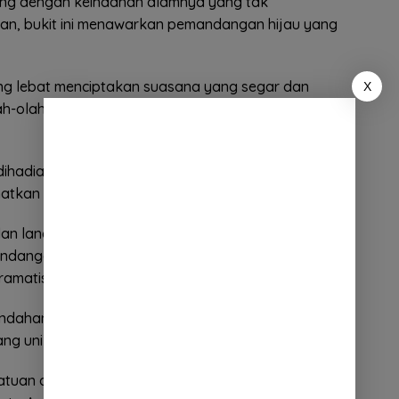
ung dengan keindahan alamnya yang tak
latan, bukit ini menawarkan pemandangan hijau yang
g lebat menciptakan suasana yang segar dan
X
h-olah berada di dunia yang berbeda saat berada
dihadiahi panorama luar biasa. Pemandangan luas
atkan keindahan alam Kalimantan Selatan.
 dan langit yang biru akan mengisi kamera Anda
dangan ini juga sangat indah saat matahari
ramatis yang mempesona.
indahan alam, tetapi juga merupakan tempat yang
ng unik.
tuan alami, dan jalan setapak yang menarik