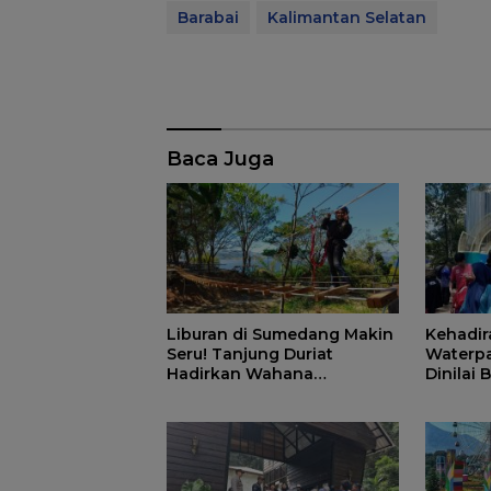
Barabai
Kalimantan Selatan
Baca Juga
Liburan di Sumedang Makin
Kehadir
Seru! Tanjung Duriat
Waterpa
Hadirkan Wahana
Dinilai
Outbound Baru dengan
Matang
Panorama Sunrise Jatigede