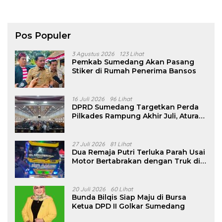
Pos Populer
3 Agustus 2026
123 Lihat
Pemkab Sumedang Akan Pasang
Stiker di Rumah Penerima Bansos
16 Juli 2026
96 Lihat
DPRD Sumedang Targetkan Perda
Pilkades Rampung Akhir Juli, Aturan
Pencalonan Diperjelas
27 Juli 2026
81 Lihat
Dua Remaja Putri Terluka Parah Usai
Motor Bertabrakan dengan Truk di
Tanjungsari Sumedang
20 Juli 2026
60 Lihat
Bunda Bilqis Siap Maju di Bursa
Ketua DPD II Golkar Sumedang