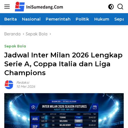
Langsung
ke
konten
Berita
Nasional
Pemerintah
Politik
Hukum
Sepak
Beranda
Sepak Bola
Sepak Bola
Jadwal Inter Milan 2026 Lengkap
Serie A, Coppa Italia dan Liga
Champions
Redaksi
10 Mei 2026