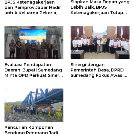
Siapkan Masa Depan yang
BPJS Ketenagakerjaan
Lebih Baik, BPJS
dan Pemprov Jabar Hadir
Ketenagakerjaan Tutup
untuk Keluarga Pekerja,
Program Persiapan Kerja
Serahkan Manfaat kepada
di BLK Sumedang
Ahli Waris di Sumedang
Evaluasi Pendapatan
Sinergi dengan
Daerah, Bupati Sumedang
Pemerintah Desa, DPRD
Minta OPD Perkuat Sinergi
Sumedang Fokus Awasi
dan Digitalisasi Pajak
Program Strategis
Nasional
Pencurian Komponen
Bendung Rengrang Jadi