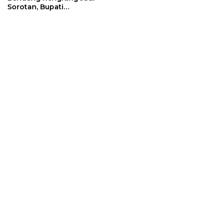
Sorotan, Bupati
Sumedang Minta
Pengamanan Diperketat