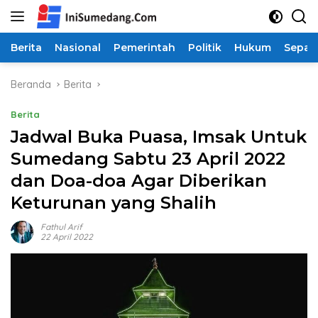
Langsung
ke
konten
Berita
Nasional
Pemerintah
Politik
Hukum
Sepak
Beranda
Berita
Berita
Jadwal Buka Puasa, Imsak Untuk
Sumedang Sabtu 23 April 2022
dan Doa-doa Agar Diberikan
Keturunan yang Shalih
Fathul Arif
22 April 2022