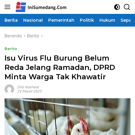
Langsung
ke
konten
Berita
Nasional
Pemerintah
Politik
Hukum
Sepak
Beranda
Berita
Berita
Isu Virus Flu Burung Belum
Reda Jelang Ramadan, DPRD
Minta Warga Tak Khawatir
Dila Nashear
22 Maret 2023