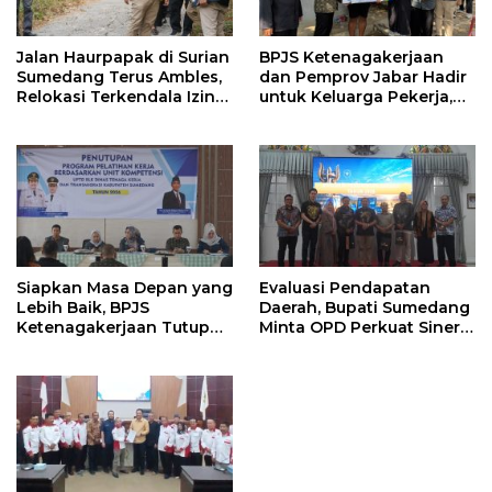
Jalan Haurpapak di Surian
BPJS Ketenagakerjaan
Sumedang Terus Ambles,
dan Pemprov Jabar Hadir
Relokasi Terkendala Izin
untuk Keluarga Pekerja,
Kementerian Kehutanan
Serahkan Manfaat kepada
Ahli Waris di Sumedang
Siapkan Masa Depan yang
Evaluasi Pendapatan
Lebih Baik, BPJS
Daerah, Bupati Sumedang
Ketenagakerjaan Tutup
Minta OPD Perkuat Sinergi
Program Persiapan Kerja
dan Digitalisasi Pajak
di BLK Sumedang