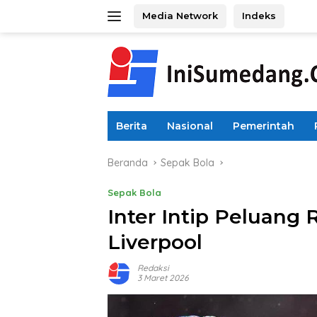
Langsung
Media Network
Indeks
ke
konten
Berita
Nasional
Pemerintah
Beranda
Sepak Bola
Sepak Bola
Inter Intip Peluang 
Liverpool
Redaksi
3 Maret 2026