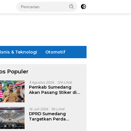
isnis & Teknologi
Otomotif
os Populer
3 Agustus 2026
124 Lihat
Pemkab Sumedang
Akan Pasang Stiker di
Rumah Penerima
Bansos
16 Juli 2026
96 Lihat
DPRD Sumedang
Targetkan Perda
Pilkades Rampung
Akhir Juli, Aturan