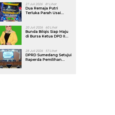
Pencalonan Diperjelas
27 Juli 2026
81 Lihat
Dua Remaja Putri
Terluka Parah Usai
Motor Bertabrakan
dengan Truk di
Tanjungsari Sumedang
20 Juli 2026
60 Lihat
Bunda Bilqis Siap Maju
di Bursa Ketua DPD II
Golkar Sumedang
28 Juli 2026
57 Lihat
DPRD Sumedang Setujui
Raperda Pemilihan
Kepala Desa Tahun
2026 Menjadi Peraturan
Daerah