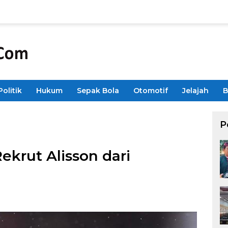
Politik
Hukum
Sepak Bola
Otomotif
Jelajah
B
P
Rekrut Alisson dari