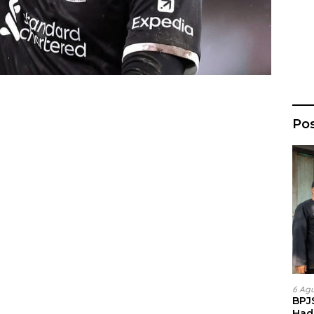
Po
6 Ag
BPJ
Had