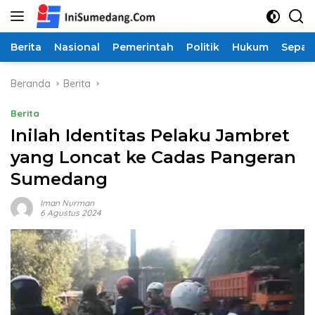
Langsung
ke
konten
Berita
Nasional
Pemerintah
Politik
Hukum
Sepak
Beranda
Berita
Berita
Inilah Identitas Pelaku Jambret
yang Loncat ke Cadas Pangeran
Sumedang
Iman Nurman
6 Agustus 2024