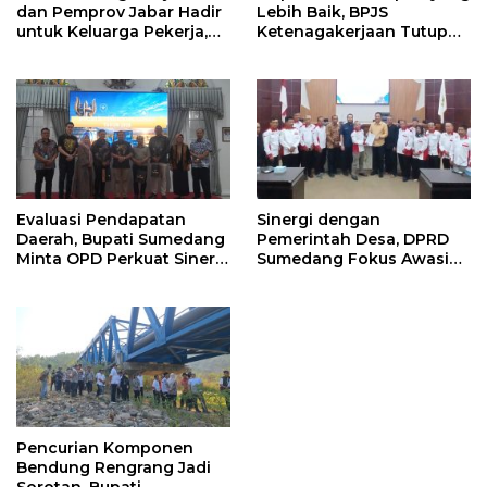
Lebih Baik, BPJS
dan Pemprov Jabar Hadir
Ketenagakerjaan Tutup
untuk Keluarga Pekerja,
Program Persiapan Kerja
Serahkan Manfaat kepada
di BLK Sumedang
Ahli Waris di Sumedang
Evaluasi Pendapatan
Sinergi dengan
Daerah, Bupati Sumedang
Pemerintah Desa, DPRD
Minta OPD Perkuat Sinergi
Sumedang Fokus Awasi
dan Digitalisasi Pajak
Program Strategis
Nasional
Pencurian Komponen
Bendung Rengrang Jadi
Sorotan, Bupati