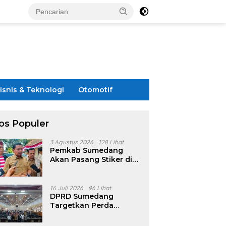
isnis & Teknologi
Otomotif
os Populer
3 Agustus 2026
128 Lihat
Pemkab Sumedang
Akan Pasang Stiker di
Rumah Penerima
Bansos
16 Juli 2026
96 Lihat
DPRD Sumedang
Targetkan Perda
Pilkades Rampung
Akhir Juli, Aturan