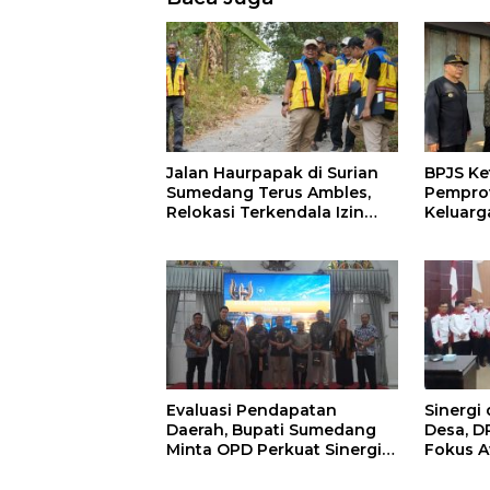
Jalan Haurpapak di Surian
BPJS Ke
Sumedang Terus Ambles,
Pemprov
Relokasi Terkendala Izin
Keluarg
Kementerian Kehutanan
Manfaat
di Sum
Evaluasi Pendapatan
Sinergi
Daerah, Bupati Sumedang
Desa, 
Minta OPD Perkuat Sinergi
Fokus A
dan Digitalisasi Pajak
Strategi