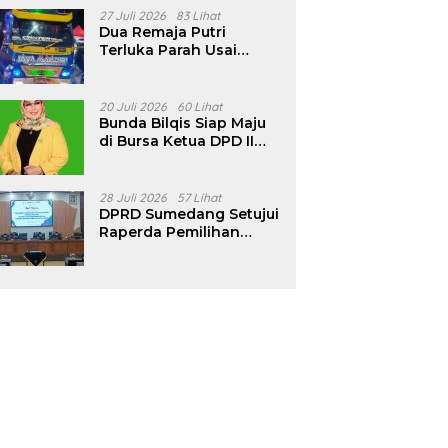
Pencalonan Diperjelas
27 Juli 2026
83 Lihat
Dua Remaja Putri
Terluka Parah Usai
Motor Bertabrakan
dengan Truk di
Tanjungsari Sumedang
20 Juli 2026
60 Lihat
Bunda Bilqis Siap Maju
di Bursa Ketua DPD II
Golkar Sumedang
28 Juli 2026
57 Lihat
DPRD Sumedang Setujui
Raperda Pemilihan
Kepala Desa Tahun
2026 Menjadi Peraturan
Daerah