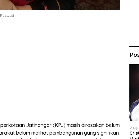
Ruswati
Po
erkotaan Jatinangor (KPJ) masih dirasakan belum
7 Ag
arakat belum melihat pembangunan yang signifikan
Cri
Madr