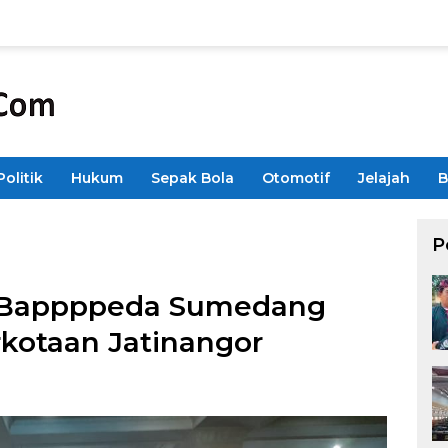
Politik
Hukum
Sepak Bola
Otomotif
Jelajah
B
P
a Bappppeda Sumedang
kotaan Jatinangor