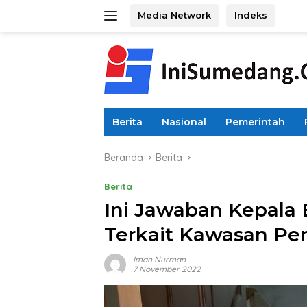
Langsung
Media Network
Indeks
ke
konten
Berita
Nasional
Pemerintah
Beranda
Berita
Berita
Ini Jawaban Kepal
Terkait Kawasan Per
Iman Nurman
7 November 2022