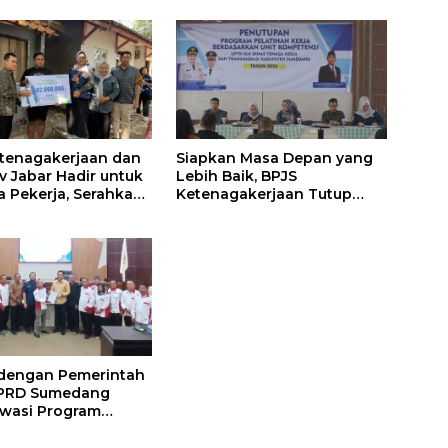
tenagakerjaan dan
Siapkan Masa Depan yang
 Jabar Hadir untuk
Lebih Baik, BPJS
a Pekerja, Serahkan
Ketenagakerjaan Tutup
 kepada Ahli Waris
Program Persiapan Kerja di
edang
BLK Sumedang
 dengan Pemerintah
DPRD Sumedang
wasi Program
s Nasional