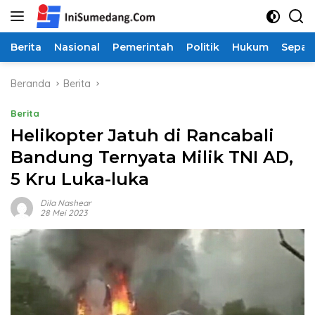
Langsung
ke
konten
Berita
Nasional
Pemerintah
Politik
Hukum
Sepak
Beranda
Berita
Berita
Helikopter Jatuh di Rancabali
Bandung Ternyata Milik TNI AD,
5 Kru Luka-luka
Dila Nashear
28 Mei 2023