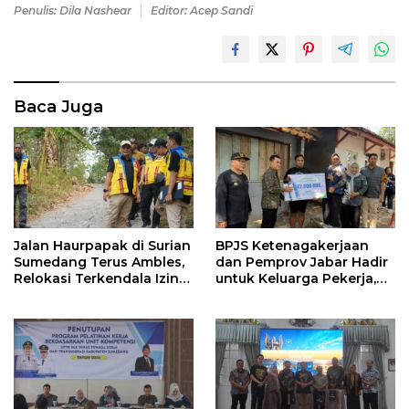
Penulis: Dila Nashear
Editor: Acep Sandi
Baca Juga
Jalan Haurpapak di Surian
BPJS Ketenagakerjaan
Sumedang Terus Ambles,
dan Pemprov Jabar Hadir
Relokasi Terkendala Izin
untuk Keluarga Pekerja,
Kementerian Kehutanan
Serahkan Manfaat kepada
Ahli Waris di Sumedang