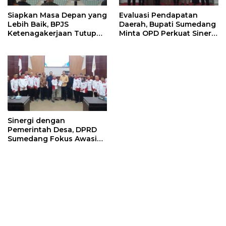
Siapkan Masa Depan yang
Evaluasi Pendapatan
Lebih Baik, BPJS
Daerah, Bupati Sumedang
Ketenagakerjaan Tutup
Minta OPD Perkuat Sinergi
Program Persiapan Kerja
dan Digitalisasi Pajak
di BLK Sumedang
Sinergi dengan
Pemerintah Desa, DPRD
Sumedang Fokus Awasi
Program Strategis
Nasional