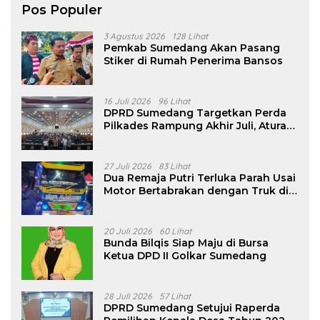
Pos Populer
3 Agustus 2026
128 Lihat
Pemkab Sumedang Akan Pasang
Stiker di Rumah Penerima Bansos
16 Juli 2026
96 Lihat
DPRD Sumedang Targetkan Perda
Pilkades Rampung Akhir Juli, Aturan
Pencalonan Diperjelas
27 Juli 2026
83 Lihat
Dua Remaja Putri Terluka Parah Usai
Motor Bertabrakan dengan Truk di
Tanjungsari Sumedang
20 Juli 2026
60 Lihat
Bunda Bilqis Siap Maju di Bursa
Ketua DPD II Golkar Sumedang
28 Juli 2026
57 Lihat
DPRD Sumedang Setujui Raperda