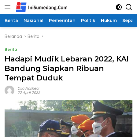
Langsung
ke
konten
Berita
Nasional
Pemerintah
Politik
Hukum
Sepak
Beranda
Berita
Berita
Hadapi Mudik Lebaran 2022, KAI
Bandung Siapkan Ribuan
Tempat Duduk
Dila Nashear
22 April 2022