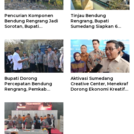
Tinjau Bendung
Pencurian Komponen
Rengrang, Bupati
Bendung Rengrang Jadi
Sumedang Siapkan 6
Sorotan, Bupati
Langkah Air Segera
Sumedang Minta
Mengalir ke Sawah
Pengamanan Diperketat
Bupati Dorong
Aktivasi Sumedang
Percepatan Bendung
Creative Center, Menekraf
Rengrang, Pemkab
Dorong Ekonomi Kreatif
Siapkan Langkah
Sumedang Naik Kelas
Sementara untuk Bantu
Lewat Digitalisasi
Petani