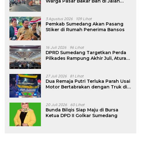
Warga Pasar Bakar Ban di Jalan
Nasional
3 Agustus 2026
109 Lihat
Pemkab Sumedang Akan Pasang
Stiker di Rumah Penerima Bansos
16 Juli 2026
96 Lihat
DPRD Sumedang Targetkan Perda
Pilkades Rampung Akhir Juli, Aturan
Pencalonan Diperjelas
27 Juli 2026
81 Lihat
Dua Remaja Putri Terluka Parah Usai
Motor Bertabrakan dengan Truk di
Tanjungsari Sumedang
20 Juli 2026
60 Lihat
Bunda Bilqis Siap Maju di Bursa
Ketua DPD II Golkar Sumedang