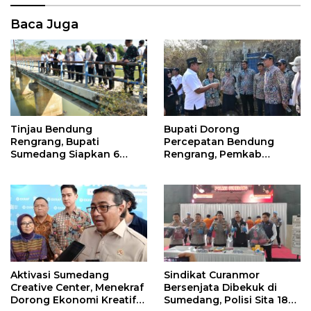
Baca Juga
Bupati Dorong
Tinjau Bendung
Percepatan Bendung
Rengrang, Bupati
Rengrang, Pemkab
Sumedang Siapkan 6
Siapkan Langkah
Langkah Air Segera
Sementara untuk Bantu
Mengalir ke Sawah
Petani
Aktivasi Sumedang
Sindikat Curanmor
Creative Center, Menekraf
Bersenjata Dibekuk di
Dorong Ekonomi Kreatif
Sumedang, Polisi Sita 18