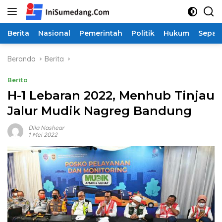
Langsung
ke
konten
Berita
Nasional
Pemerintah
Politik
Hukum
Sepak
Beranda
Berita
Berita
H-1 Lebaran 2022, Menhub Tinjau
Jalur Mudik Nagreg Bandung
Dila Nashear
1 Mei 2022