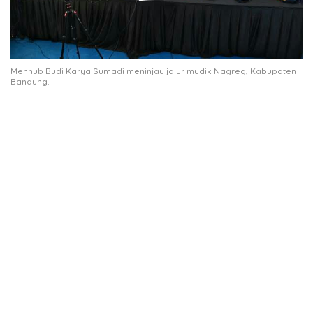
Menhub Budi Karya Sumadi meninjau jalur mudik Nagreg, Kabupaten
Bandung.