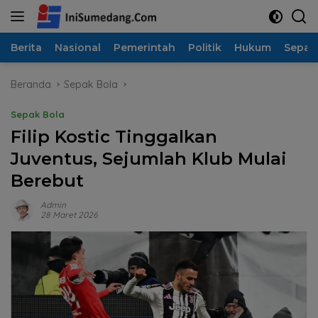
Langsung
ke
konten
Berita
Nasional
Pemerintah
Politik
Hukum
Sepak
Beranda
Sepak Bola
Sepak Bola
Filip Kostic Tinggalkan
Juventus, Sejumlah Klub Mulai
Berebut
Admin
28 Maret 2026