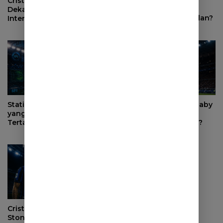
Mengapa Alessandro
Cristian Romero Makin
Bastoni Tetap Jadi
Dekat ke Atletico Madrid,
Pemain Kunci Inter Milan?
Inter Milan Mundur dari
Perburuan
Statistik Moussa Diaby
Bagaimana Moussa Diaby
yang Membuat Inter Milan
Bisa Mengubah
Tertarik Merekrutnya
Permainan Inter Milan?
Cristian Romero vs John
Stones, Siapa yang Lebih