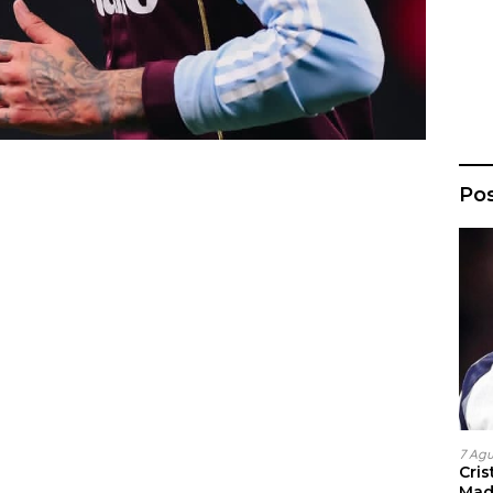
Po
7 Ag
Cri
Madr