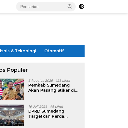
isnis & Teknologi
Otomotif
os Populer
3 Agustus 2026
128 Lihat
Pemkab Sumedang
Akan Pasang Stiker di
Rumah Penerima
Bansos
16 Juli 2026
96 Lihat
DPRD Sumedang
Targetkan Perda
Pilkades Rampung
Akhir Juli, Aturan