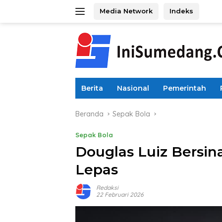
Langsung
Media Network
Indeks
ke
konten
Berita
Nasional
Pemerintah
Beranda
Sepak Bola
Sepak Bola
Douglas Luiz Bersina
Lepas
Redaksi
22 Februari 2026