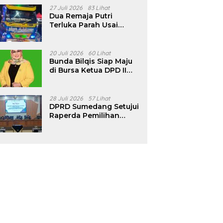
Pencalonan Diperjelas
27 Juli 2026
83 Lihat
Dua Remaja Putri
Terluka Parah Usai
Motor Bertabrakan
dengan Truk di
Tanjungsari Sumedang
20 Juli 2026
60 Lihat
Bunda Bilqis Siap Maju
di Bursa Ketua DPD II
Golkar Sumedang
28 Juli 2026
57 Lihat
DPRD Sumedang Setujui
Raperda Pemilihan
Kepala Desa Tahun
2026 Menjadi Peraturan
Daerah