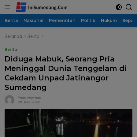
Langsung
ke
konten
Berita
Nasional
Pemerintah
Politik
Hukum
Sepak
Beranda
Berita
Berita
Diduga Mabuk, Seorang Pria
Meninggal Dunia Tenggelam di
Cekdam Unpad Jatinangor
Sumedang
Iman Nurman
28 Juni 2024