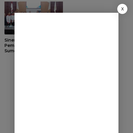
X
Sinergi dengan
Pemerintah Desa, DPRD
Sumedang Fokus Awasi
Program Strategis
Nasional