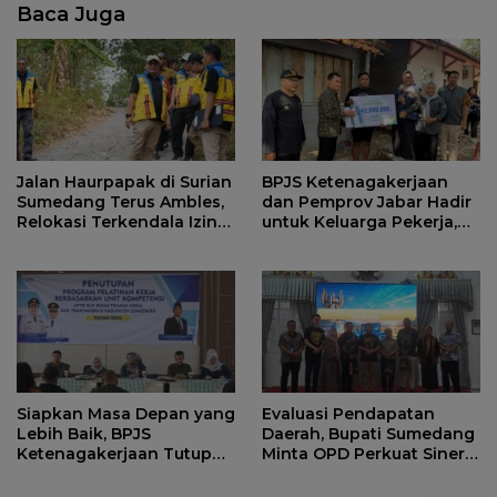
Baca Juga
Jalan Haurpapak di Surian
BPJS Ketenagakerjaan
Sumedang Terus Ambles,
dan Pemprov Jabar Hadir
Relokasi Terkendala Izin
untuk Keluarga Pekerja,
Kementerian Kehutanan
Serahkan Manfaat kepada
Ahli Waris di Sumedang
Siapkan Masa Depan yang
Evaluasi Pendapatan
Lebih Baik, BPJS
Daerah, Bupati Sumedang
Ketenagakerjaan Tutup
Minta OPD Perkuat Sinergi
Program Persiapan Kerja
dan Digitalisasi Pajak
di BLK Sumedang